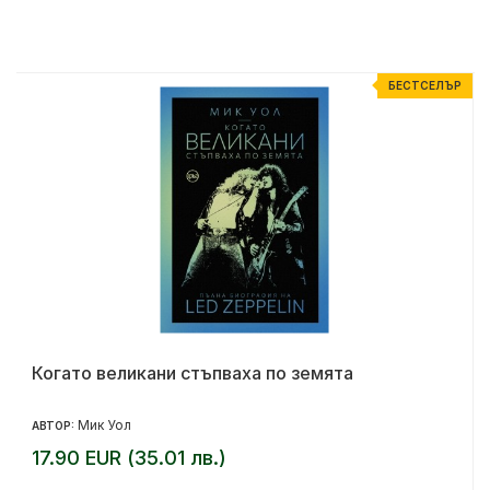
Р
БЕСТСЕЛЪР
Когато великани стъпваха по земята
Мик Уол
АВТОР:
17.90 EUR (35.01 лв.)