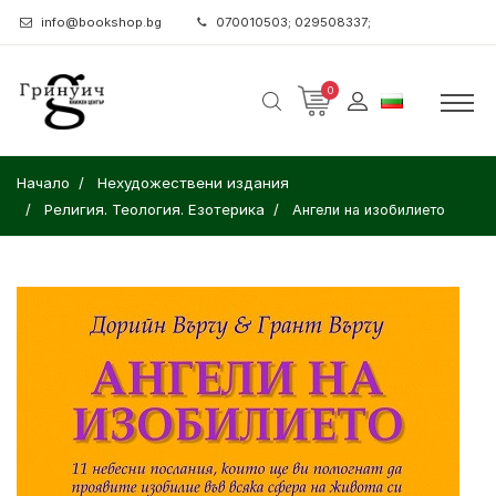
info@bookshop.bg
070010503; 029508337;
0
Начало
Нехудожествени издания
Религия. Теология. Езотерика
Ангели на изобилието