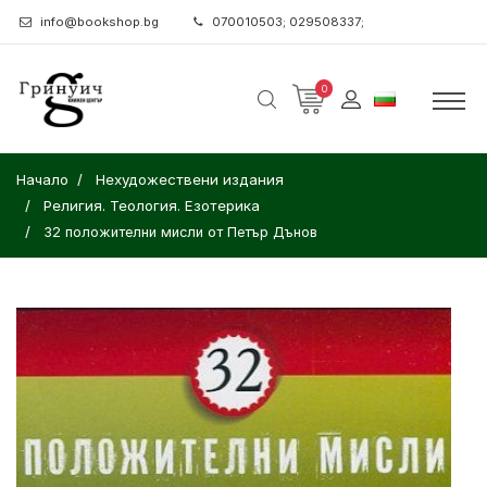
info@bookshop.bg
070010503; 029508337;
0
Начало
Нехудожествени издания
Религия. Теология. Езотерика
32 положителни мисли от Петър Дънов