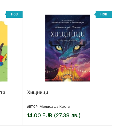
НОВ
НОВ
та
Хищници
Под къ
юбилей
Мелиса да Коста
17.90 
АВТОР:
14.00 EUR (27.38 лв.)