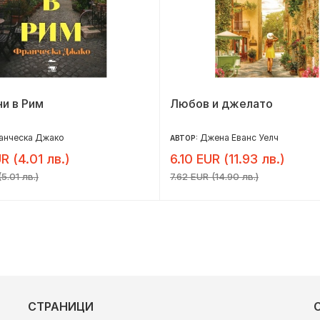
и в Рим
Любов и джелато
анческа Джако
Джена Еванс Уелч
АВТОР:
R (4.01 лв.)
6.10 EUR (11.93 лв.)
5.01 лв.)
7.62 EUR (14.90 лв.)
СТРАНИЦИ