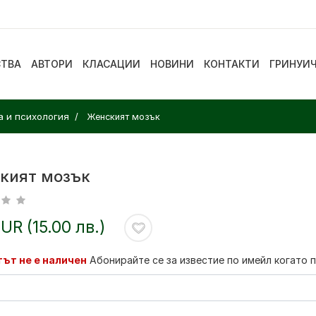
СТВА
АВТОРИ
КЛАСАЦИИ
НОВИНИ
КОНТАКТИ
ГРИНУИ
а и психология
Женският мозък
кият мозък
EUR (15.00 лв.)
ът не е наличен
Абонирайте се за известие по имейл когато 