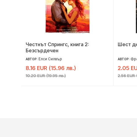
а 1.
Честнът Спрингс, книга 2:
Шест дн
Безсърдечен
е
ончева
Елси Силвър
Фр
АВТОР:
АВТОР:
8.16 EUR (15.96 лв.)
2.05 EU
10.20 EUR (19.95 лв.)
2.56 EUR (