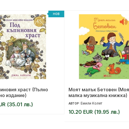
НОВ
иновия храст (Пълно
Моят малък Бетовен (Моя
но издание)
малка музикална книжка)
Емили Колет
UR (35.01 лв.)
АВТОР:
10.20 EUR (19.95 лв.)