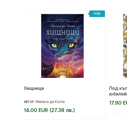
НОВ
НОВ
та
Хищници
Под къп
юбилей
Мелиса да Коста
17.90 E
АВТОР:
14.00 EUR (27.38 лв.)