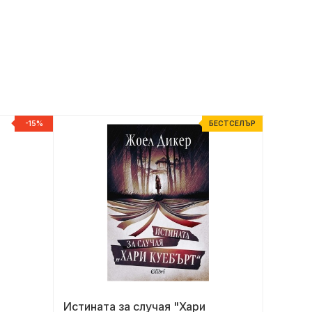
-15%
БЕСТСЕЛЪР
Истината за случая "Хари
Триста