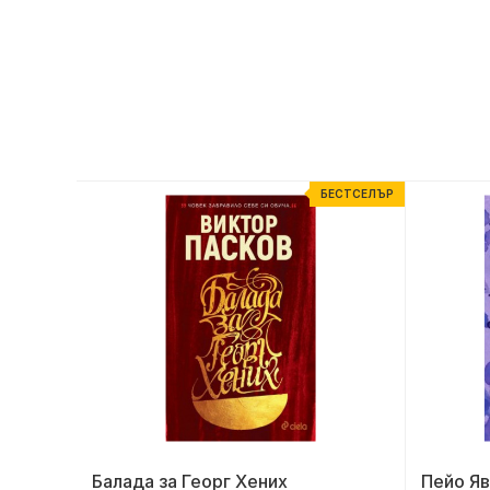
ЕСТСЕЛЪР
БЕСТСЕЛЪР
астните
Балада за Георг Хених
Пейо Яв