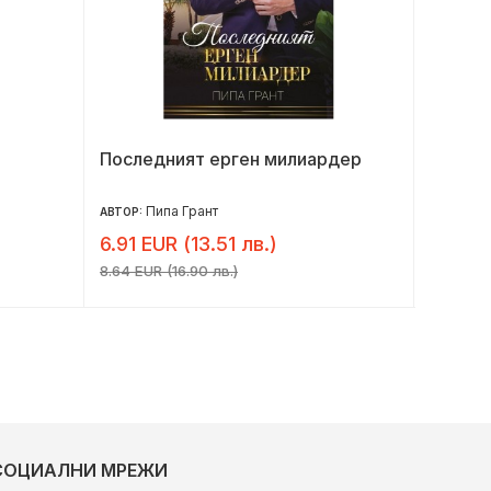
Последният ерген милиардер
Аделе
Пипа Грант
Д
АВТОР:
АВТОР:
6.91 EUR (13.51 лв.)
8.16 E
8.64 EUR (16.90 лв.)
10.20 EU
СОЦИАЛНИ МРЕЖИ