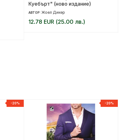
Куебърт" (ново издание)
двете 
Жоел Дикер
Др
АВТОР:
АВТОР:
12.78 EUR (25.00 лв.)
9.71 E
-20%
-20%