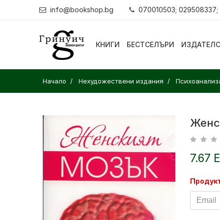
info@bookshop.bg
070010503; 029508337;
КНИГИ
БЕСТСЕЛЪРИ
ИЗДАТЕЛ
Начало
Нехудожествени издания
Психоанализ
Женс
7.67 
Продукт