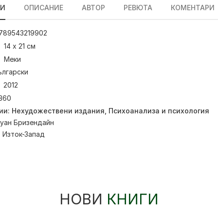
ЛИ
ОПИСАНИЕ
АВТОР
РЕВЮТА
КОМЕНТАРИ
789543219902
14 х 21 см
Меки
ългарски
2012
360
ии:
Нехудожествени издания
,
Психоанализа и психология
уан Бризендайн
:
Изток-Запад
НОВИ
КНИГИ