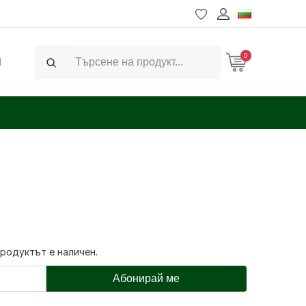
0
Ч
Search
продуктът е наличен.
Абонирай ме