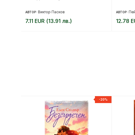
Виктор Пасков
Пе
АВТОР:
АВТОР:
7.11 EUR (13.91 лв.)
12.78 E
-15%
-20%