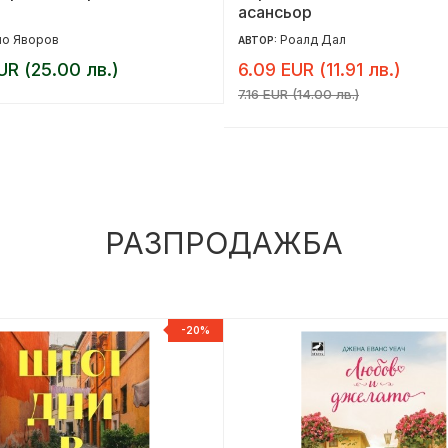
асансьор
йо Яворов
Роалд Дал
АВТОР:
UR (25.00 лв.)
6.09 EUR (11.91 лв.)
7.16 EUR (14.00 лв.)
РАЗПРОДАЖБА
-20%