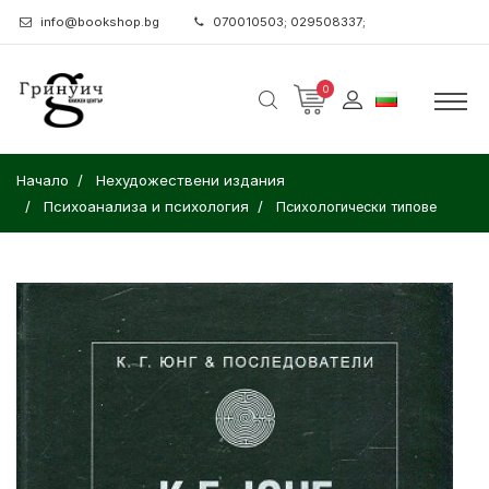
info@bookshop.bg
070010503; 029508337;
0
Начало
Нехудожествени издания
Психоанализа и психология
Психологически типове