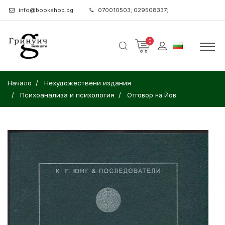
info@bookshop.bg
070010503; 029508337;
0
Начало
Нехудожествени издания
Психоанализа и психология
Отговор на Йов