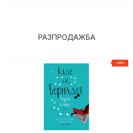
РАЗПРОДАЖБА
%
-20%