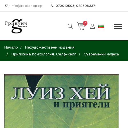
info@bookshop.bg
070010503; 029508337;
0
Начало
Нехудожествени издания
Приложна психология. Селф-хелп
Съвременни чудеса