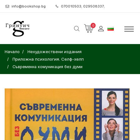
info@bookshop.bg
070010503; 029508337;
0
Начало
Нехудожествени издания
Приложна психология. Селф-хелп
Съвременна комуникация без думи