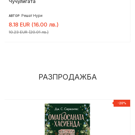
Чучулигата
Решат Нури
АВТОР:
8.18 EUR (16.00 лв.)
10.23 EUR (20.01 лв.)
РАЗПРОДАЖБА
%
-20%