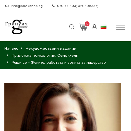
info@bookshop.bg
070010503; 029508337;
0
Начало
Нехудожествени издания
Приложна психология. Селф-хелп
Реши се – Жените, работата и волята за лидерство