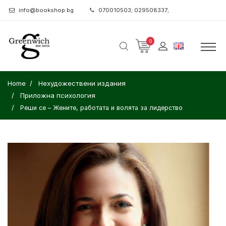
info@bookshop.bg
070010503; 029508337;
0
Home
Нехудожествени издания
Приложна психология
Реши се – Жените, работата и волята за лидерство