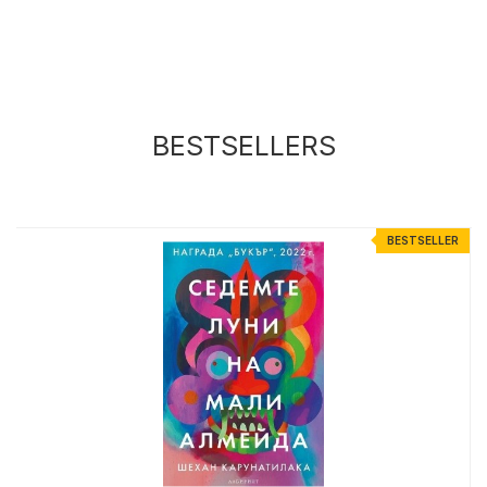
BESTSELLERS
R
BESTSELLER