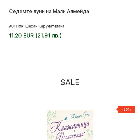
Седемте луни на Мали Алмейда
Шехан Карунатилака
AUTHOR:
11.20 EUR (21.91 лв.)
SALE
%
-20%