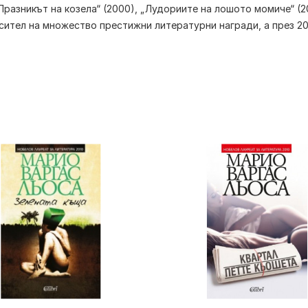
„Празникът на козела“ (2000), „Лудориите на лошото момиче“ (2
сител на множество престижни литературни награди, а през 201