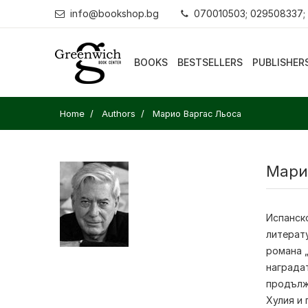
info@bookshop.bg
070010503; 029508337;
BOOKS
BESTSELLERS
PUBLISHER
Home
Authors
Марио Варгас Льоса
Мари
Испанск
литерату
романа „
наградат
продължа
Хулия и 