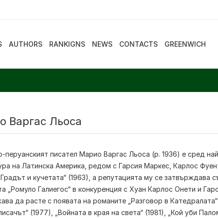
S
AUTHORS
RANKIGNS
NEWS
CONTACTS
GREENWICH
о Варгас Льоса
о-перуанският писател
Марио Варгас Льоса
(р. 1936) е сред н
ра на Латинска Америка, редом с Гарсия Маркес, Карлос Фуент
Градът и кучетата“ (1963), а репутацията му се затвърждава съ
а „Ромуло Галиегос“ в конкуренция с Хуан Карлос Онети и Га
ва да расте с появата на романите „Разговор в Катедралата“ (
писачът“ (1977), „Войната в края на света“ (1981), „Кой уби Па