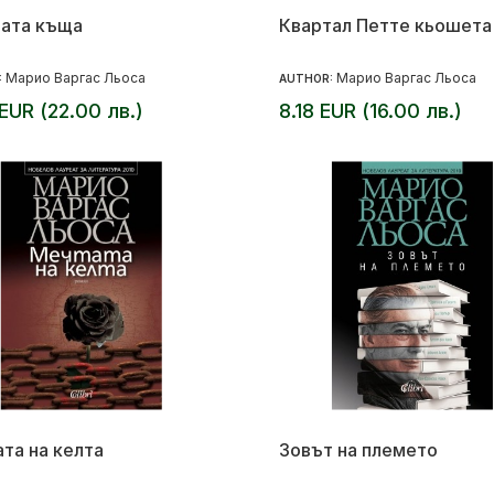
ата къща
Квартал Петте кьошета
Марио Варгас Льоса
Марио Варгас Льоса
:
AUTHOR:
 EUR (22.00 лв.)
8.18 EUR (16.00 лв.)
та на келта
Зовът на племето