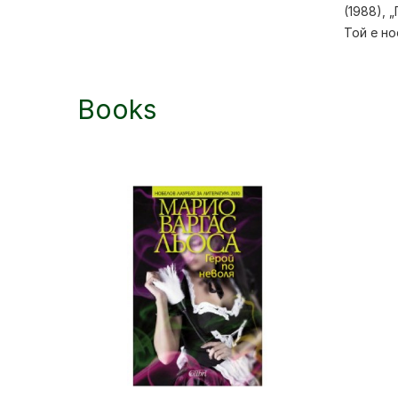
(1988), 
Той е но
Books