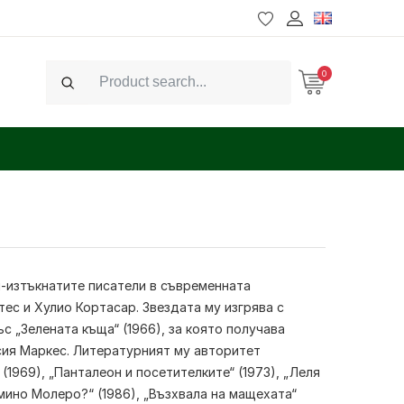
0
Search
ай-изтъкнатите писатели в съвременната
ес и Хулио Кортасар. Звездата му изгрява с
с „Зелената къща“ (1966), за която получава
рсия Маркес. Литературният му авторитет
1969), „Панталеон и посетителките“ (1973), „Леля
ломино Молеро?“ (1986), „Възхвала на мащехата“