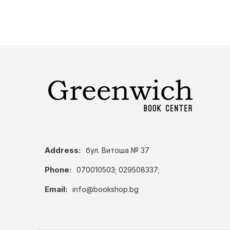
Address:
бул. Витоша № 37
Phone:
070010503; 029508337;
Email:
info@bookshop.bg