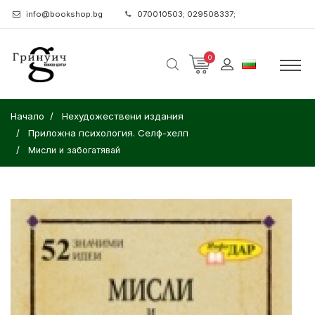
info@bookshop.bg
070010503; 029508337;
0
Начало
Нехудожествени издания
Приложна психология. Селф-хелп
Мисли и забогатявай