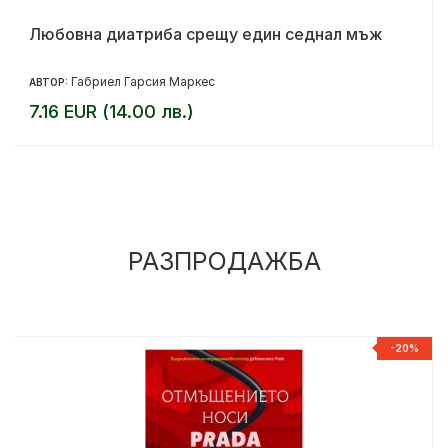
Любовна диатриба срещу един седнал мъж
Габриел Гарсия Маркес
АВТОР:
7.16 EUR (14.00 лв.)
РАЗПРОДАЖБА
%
-20%