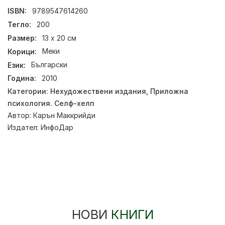
ISBN:
9789547614260
Тегло:
200
Размер:
13 х 20 см
Корици:
Меки
Език:
Български
Година:
2010
Категории:
Нехудожествени издания
,
Приложна
психология. Селф-хелп
Автор:
Карън Маккрийди
Издател:
ИнфоДар
НОВИ
КНИГИ