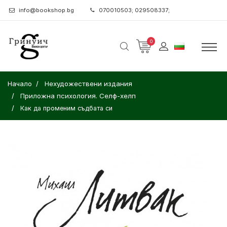
info@bookshop.bg
070010503; 029508337;
0
Начало
Нехудожествени издания
Приложна психология. Селф-хелп
Как да променим съдбата си