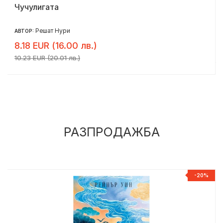
Чучулигата
Решат Нури
АВТОР:
8.18 EUR (16.00 лв.)
10.23 EUR (20.01 лв.)
РАЗПРОДАЖБА
%
-20%