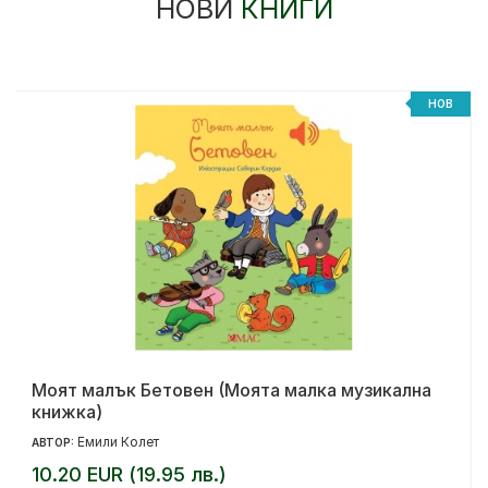
НОВИ
КНИГИ
%
НОВ
Моят малък Бетовен (Моята малка музикална
книжка)
Емили Колет
АВТОР:
10.20 EUR (19.95 лв.)