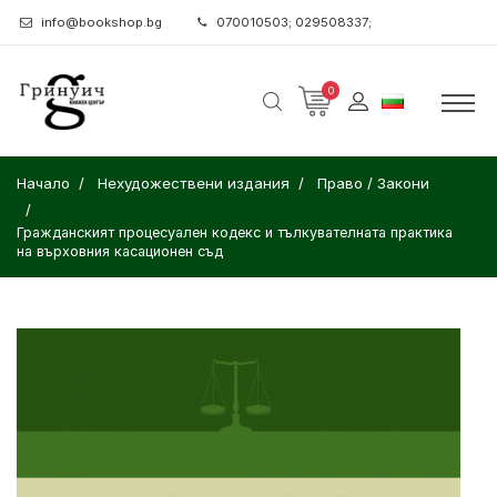
info@bookshop.bg
070010503; 029508337;
0
Начало
Нехудожествени издания
Право / Закони
Гражданският процесуален кодекс и тълкувателната практика
на върховния касационен съд