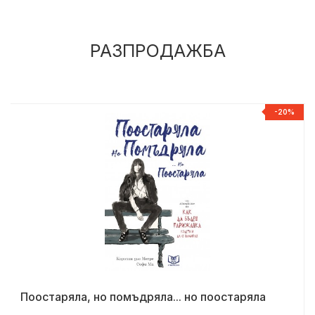
РАЗПРОДАЖБА
%
-20%
Поостаряла, но помъдряла... но поостаряла