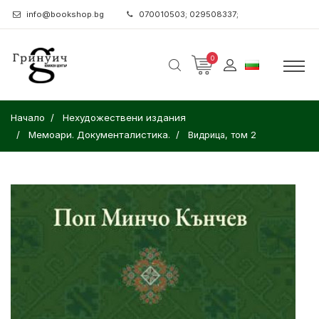
info@bookshop.bg
070010503; 029508337;
0
Начало
Нехудожествени издания
Мемоари. Документалистика.
Видрица, том 2