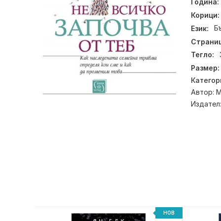
Година:
Корици:
Език:
Б
Страниц
Тегло:
Размер:
Категор
Автор:
М
Издател
НОВ
НОВ