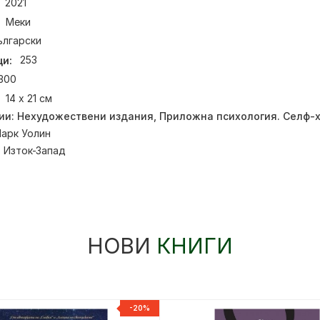
2021
Меки
ългарски
и:
253
300
14 х 21 см
ии:
Нехудожествени издания
,
Приложна психология. Селф-
арк Уолин
:
Изток-Запад
НОВИ
КНИГИ
-20%