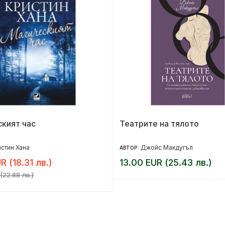
кият час
Театрите на тялото
стин Хана
Джойс Макдугъл
АВТОР:
R (18.31 лв.)
13.00 EUR (25.43 лв.)
(22.88 лв.)