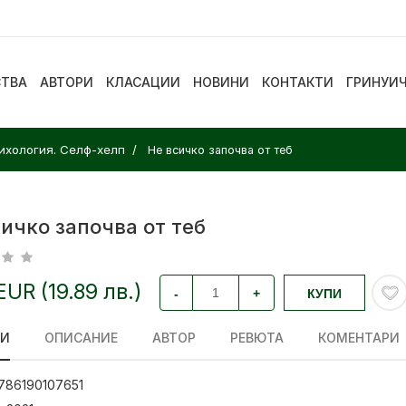
СТВА
АВТОРИ
КЛАСАЦИИ
НОВИНИ
КОНТАКТИ
ГРИНУИ
ихология. Селф-хелп
Не всичко започва от теб
ичко започва от теб
 EUR (19.89 лв.)
-
+
КУПИ
ЛИ
ОПИСАНИЕ
АВТОР
РЕВЮТА
КОМЕНТАРИ
786190107651