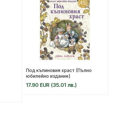
Под къпиновия храст (Пълно
Забран
юбилейно издание)
Д
17.90 EUR (35.01 лв.)
АВТОР:
10.36 
12.95 EU