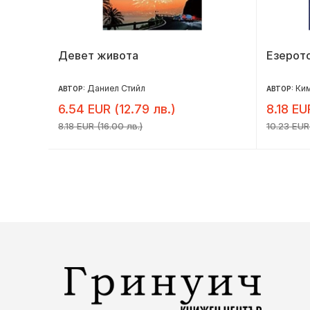
Девет живота
Езерото
Даниел Стийл
Ки
АВТОР:
АВТОР:
6.54 EUR (12.79 лв.)
8.18 EU
8.18 EUR (16.00 лв.)
10.23 EUR 