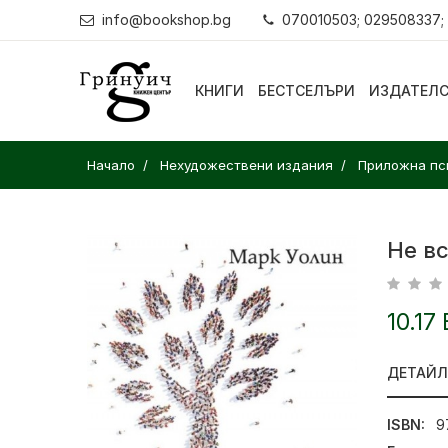
info@bookshop.bg
070010503; 029508337;
КНИГИ
БЕСТСЕЛЪРИ
ИЗДАТЕЛ
Начало
Нехудожествени издания
Приложна пс
Не вс
10.17
ДЕТАЙ
ISBN:
9