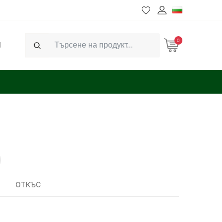
0
Ч
Search
ОТКЪС