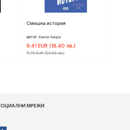
Смешна история
Радос
Емили Хенри
Да
АВТОР:
АВТОР:
9.41 EUR (18.40 лв.)
8.18 E
11.76 EUR (23.00 лв.)
10.22 EUR
СОЦИАЛНИ МРЕЖИ