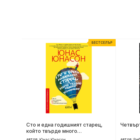
ЕСТСЕЛЪР
БЕСТСЕЛЪР
Сто и една годишният старец,
Четвър
който твърде много
размишляваше
Юнас Юнасон
Реб
АВТОР:
АВТОР: