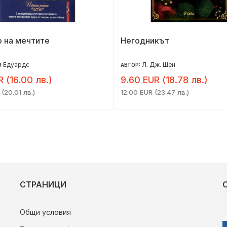
 на мечтите
Негодникът
м Едуардс
Л. Дж. Шен
АВТОР:
R (16.00 лв.)
9.60 EUR (18.78 лв.)
(20.01 лв.)
12.00 EUR (23.47 лв.)
СТРАНИЦИ
Общи условия