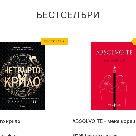
БЕСТСЕЛЪРИ
БЕСТСЕЛЪР
то крило
ABSOLVO TE - мека кориц
ека Ярос
Георги Бърдаров
АВТОР: