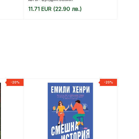
11.71 EUR (22.90 лв.)
12.25 
-20%
-20%