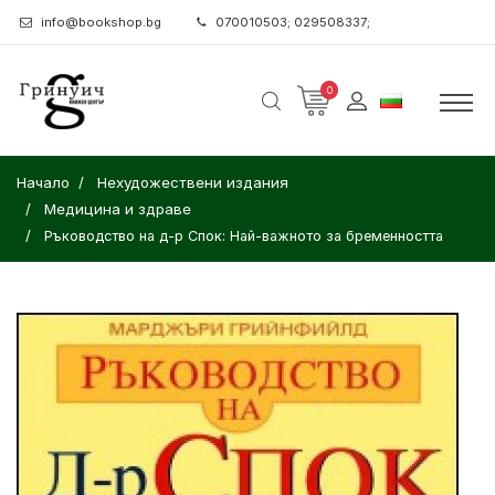
info@bookshop.bg
070010503; 029508337;
0
Начало
Нехудожествени издания
Медицина и здраве
Ръководство на д-р Спок: Най-важното за бременността