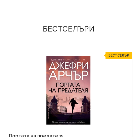
БЕСТСЕЛЪРИ
Р
БЕСТСЕЛЪР
Портата на предателя