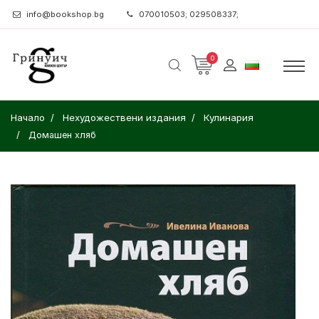
info@bookshop.bg
070010503; 029508337;
0
Начало
Нехудожествени издания
Кулинария
Домашен хляб