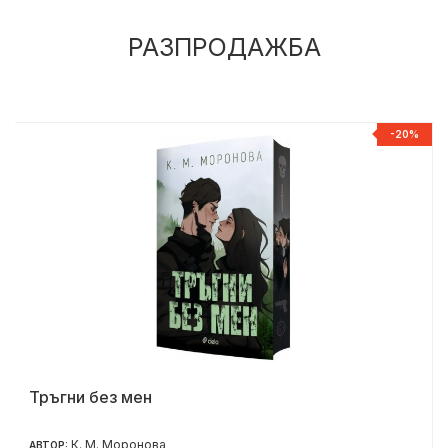
РАЗПРОДАЖБА
%
-20%
Тръгни без мен
К. М. Моронова
АВТОР: