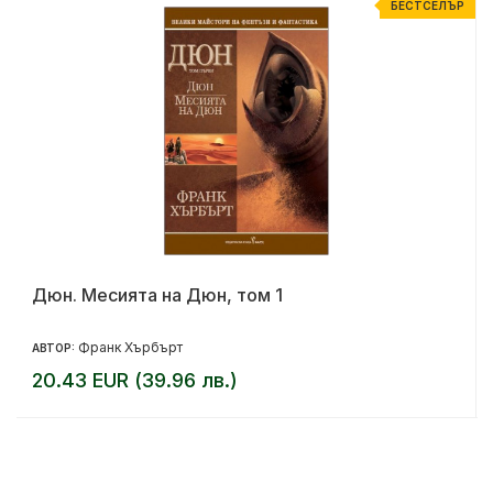
Р
БЕСТСЕЛЪР
Дюн. Месията на Дюн, том 1
Франк Хърбърт
АВТОР:
20.43 EUR (39.96 лв.)