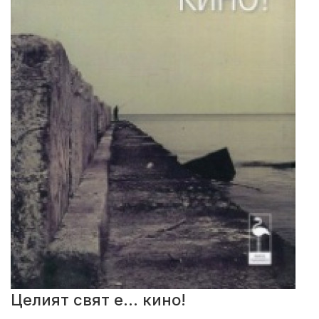
Целият свят е... кино!