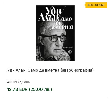
Р
БЕСТСЕЛЪР
Уди Алън: Само да вметна (автобиография)
Уди Алън
АВТОР:
12.78 EUR (25.00 лв.)