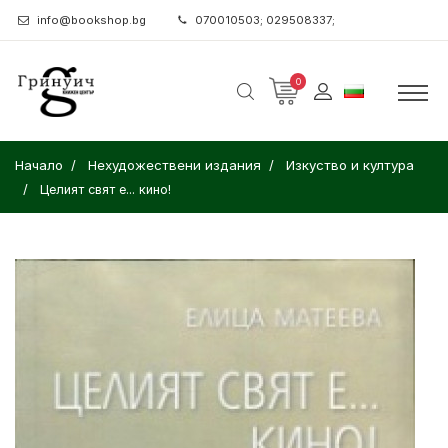
info@bookshop.bg
070010503; 029508337;
0
Начало
Нехудожествени издания
Изкуство и култура
Целият свят е... кино!