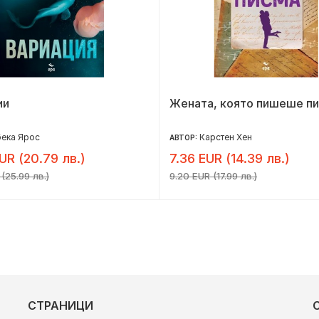
ии
Жената, която пишеше п
ека Ярос
Карстен Хен
АВТОР:
UR (20.79 лв.)
7.36 EUR (14.39 лв.)
(25.99 лв.)
9.20 EUR (17.99 лв.)
СТРАНИЦИ