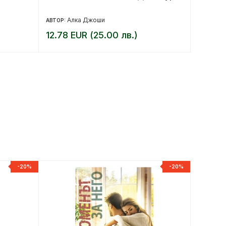
Алка Джоши
Д
АВТОР:
АВТОР:
12.78 EUR (25.00 лв.)
14.27 
-20%
-20%