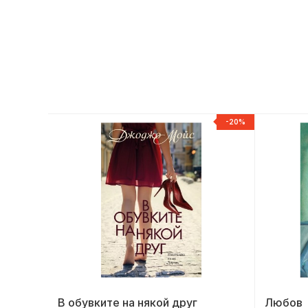
ЕСТСЕЛЪР
-20%
р
В обувките на някой друг
Любов