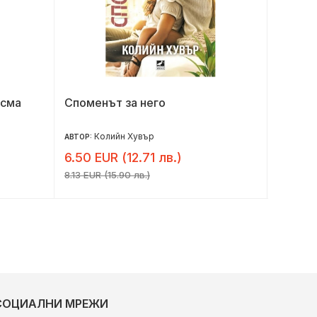
исма
Споменът за него
Разбит
Колийн Хувър
К
АВТОР:
АВТОР:
6.50 EUR (12.71 лв.)
5.69 E
8.13 EUR (15.90 лв.)
7.11 EUR (
СОЦИАЛНИ МРЕЖИ