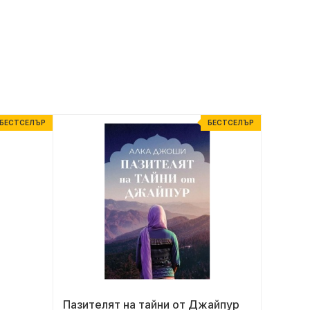
БЕСТСЕЛЪР
БЕСТСЕЛЪР
Пазителят на тайни от Джайпур
Цар П