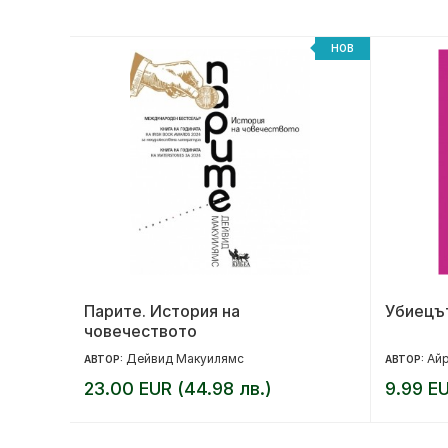
НОВ
НОВ
но
Парите. История на
Убиецът
човечеството
Дейвид Макуилямс
Айр
АВТОР:
АВТОР:
23.00 EUR (44.98 лв.)
9.99 EU