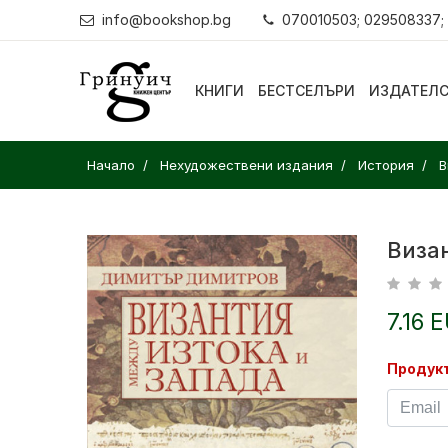
info@bookshop.bg
070010503; 029508337;
КНИГИ
БЕСТСЕЛЪРИ
ИЗДАТЕЛ
Начало
Нехудожествени издания
История
В
Виза
7.16 
Продукт