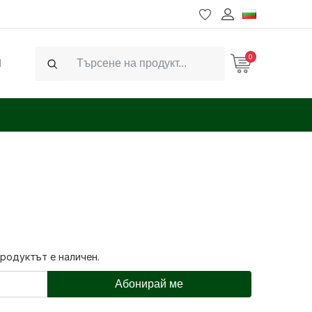
0
Ч
Search
продуктът е наличен.
Абонирай ме