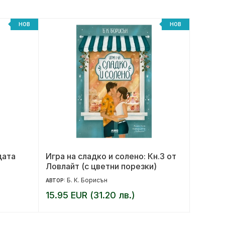
НОВ
НОВ
дата
Игра на сладко и солено: Кн.3 от
Твоите
Ловлайт (с цветни порезки)
Б. К. Борисън
К
АВТОР:
АВТОР:
15.95 EUR (31.20 лв.)
12.00 