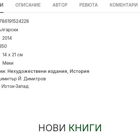
ЛИ
ОПИСАНИЕ
АВТОР
РЕВЮТА
КОМЕНТАРИ
786191524228
ългарски
2014
350
14 х 21 см
Меки
ии:
Нехудожествени издания
,
История
имитър Й. Димитров
:
Изток-Запад
НОВИ
КНИГИ