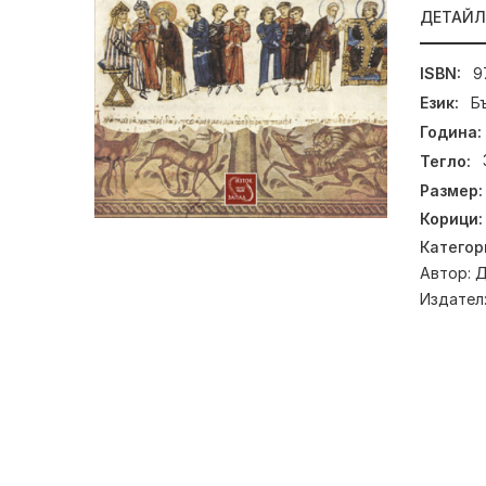
ДЕТАЙ
ISBN:
9
Език:
Б
Година:
Тегло:
Размер:
Корици:
Категор
Автор:
Д
Издател