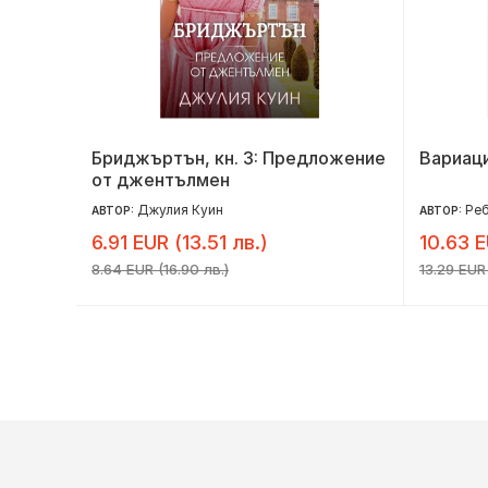
Бриджъртън, кн. 3: Предложение
Вариац
от джентълмен
Джулия Куин
Реб
АВТОР:
АВТОР:
6.91 EUR (13.51 лв.)
10.63 E
8.64 EUR (16.90 лв.)
13.29 EUR 