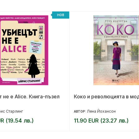
НОВ
 не е Alice. Книга-пъзел
Коко и революцията в мо
ис Старлинг
Лена Йохансон
АВТОР:
R (19.54 лв.)
11.90 EUR (23.27 лв.)