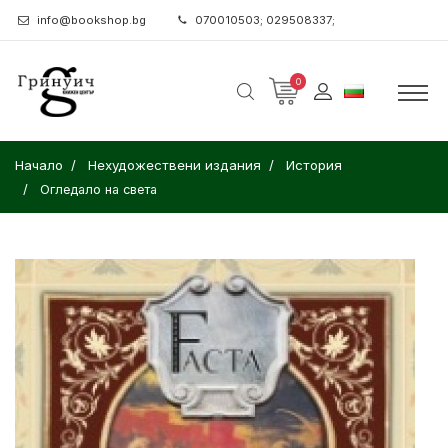
info@bookshop.bg
070010503; 029508337;
0
Начало
Нехудожествени издания
История
Огледало на света