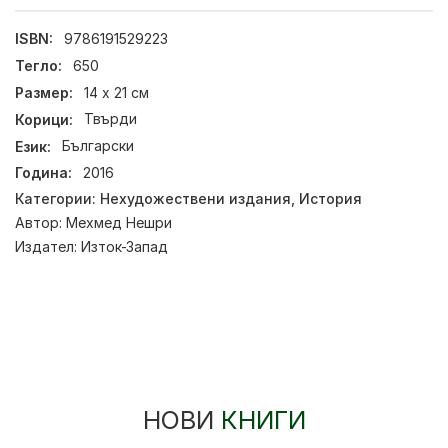
ISBN:
9786191529223
Тегло:
650
Размер:
14 х 21 см
Корици:
Твърди
Език:
Български
Година:
2016
Категории:
Нехудожествени издания
,
История
Автор:
Мехмед Нешри
Издател:
Изток-Запад
НОВИ
КНИГИ