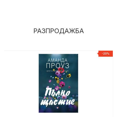
РАЗПРОДАЖБА
%
-20%