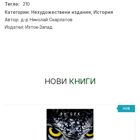
Тегло:
210
Категории:
Нехудожествени издания
,
История
Автор:
д-р Николай Скарлатов
Издател:
Изток-Запад
НОВИ
КНИГИ
%
НОВ