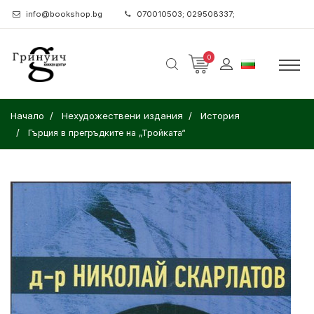
info@bookshop.bg
070010503; 029508337;
0
Начало
Нехудожествени издания
История
Гърция в прегръдките на „Тройката“