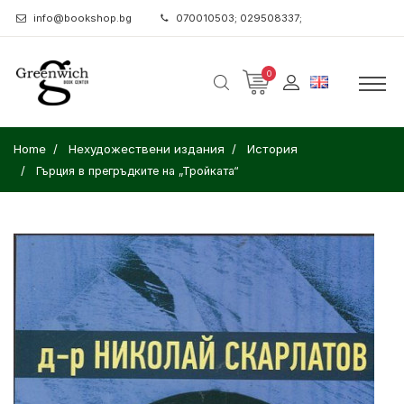
info@bookshop.bg
070010503; 029508337;
0
Home
Нехудожествени издания
История
Гърция в прегръдките на „Тройката“