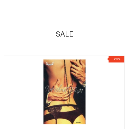
SALE
%
-20%