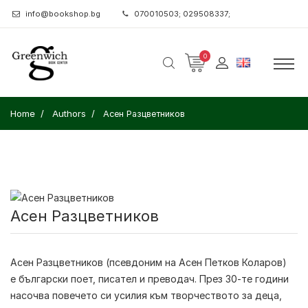
info@bookshop.bg
070010503; 029508337;
0
Home
Authors
Асен Разцветников
Асен Разцветников
Асен Разцветников
(псевдоним на Асен Петков Коларов)
е български поет, писател и преводач. През 30-те години
насочва повечето си усилия към творчеството за деца,