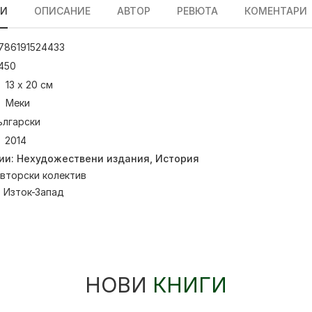
ЛИ
ОПИСАНИЕ
АВТОР
РЕВЮТА
КОМЕНТАРИ
786191524433
450
13 х 20 см
Меки
ългарски
2014
ии:
Нехудожествени издания
,
История
вторски колектив
:
Изток-Запад
НОВИ
КНИГИ