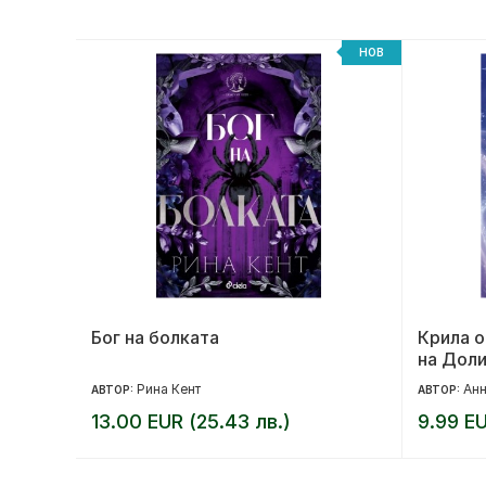
НОВ
НОВ
ътят на
Бог на болката
Крила о
на Дол
Рина Кент
Анн
АВТОР:
АВТОР:
13.00 EUR (25.43 лв.)
9.99 EU