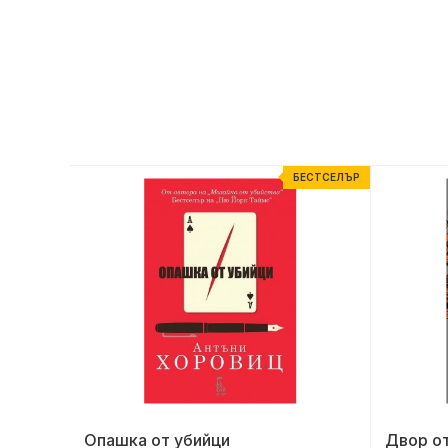
ЕСТСЕЛЪР
БЕСТСЕЛЪР
Опашка от убийци
Двор от