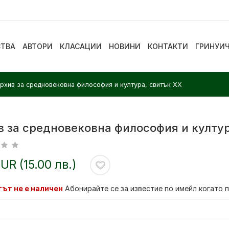
СТВА
АВТОРИ
КЛАСАЦИИ
НОВИНИ
КОНТАКТИ
ГРИНУИ
рхив за средновековна философия и култура, свитък XX
в за средновековна философия и култур
EUR (15.00 лв.)
ът не е наличен
Абонирайте се за известие по имейл когато 