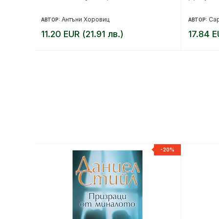
Антъни Хоровиц
Са
АВТОР:
АВТОР:
11.20 EUR (21.91 лв.)
17.84 E
-20%
-20%