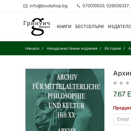
info@bookshop.bg
070010503; 029508337;
КНИГИ
БЕСТСЕЛЪРИ
ИЗДАТЕЛ
Начало
Нехудожествени издания
История
А
Архи
7.67 
Продукт