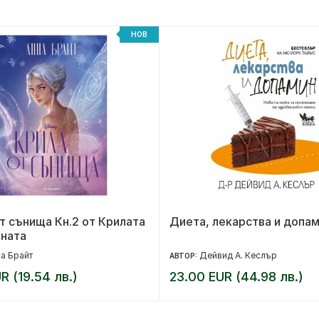
НОВ
т сънища Кн.2 от Крилата
Диета, лекарства и допа
ината
а Брайт
Дейвид А. Кеслър
АВТОР:
R (19.54 лв.)
23.00 EUR (44.98 лв.)