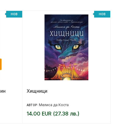
НОВ
НОВ
мин
Хищници
Принце
Фрагме
Мелиса да Коста
Са
АВТОР:
АВТОР:
14.00 EUR (27.38 лв.)
17.95 