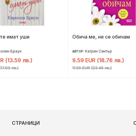
те имат уши
Обича ме, не се обичам
ролин Браун
Катрин Сентър
АВТОР:
R (13.59 лв.)
9.59 EUR (18.76 лв.)
17.00 лв.)
11.99 EUR (23.45 лв.)
СТРАНИЦИ