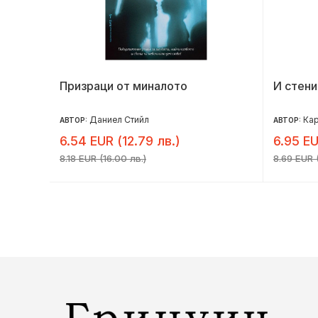
Призраци от миналото
И стени
Даниел Стийл
Ка
АВТОР:
АВТОР:
6.54 EUR (12.79 лв.)
6.95 EU
8.18 EUR (16.00 лв.)
8.69 EUR (