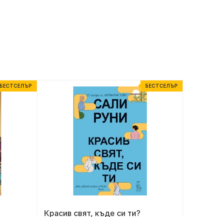
БЕСТСЕЛЪР
БЕСТСЕЛЪР
Красив свят, къде си ти?
Резерв