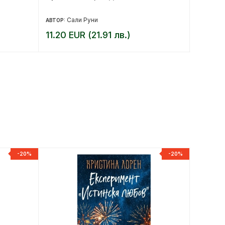
Сали Руни
Зд
АВТОР:
АВТОР:
11.20 EUR (21.91 лв.)
10.23 
-20%
-20%