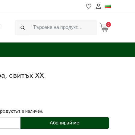
0
Ч
Search
а, свитък XX
продуктът е наличен.
Абонирай ме