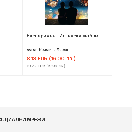
Експеримент Истинска любов
Езерот
Кристина Лорен
К
АВТОР:
АВТОР:
8.18 EUR (16.00 лв.)
8.18 E
10.22 EUR (19.99 лв.)
10.23 EU
СОЦИАЛНИ МРЕЖИ