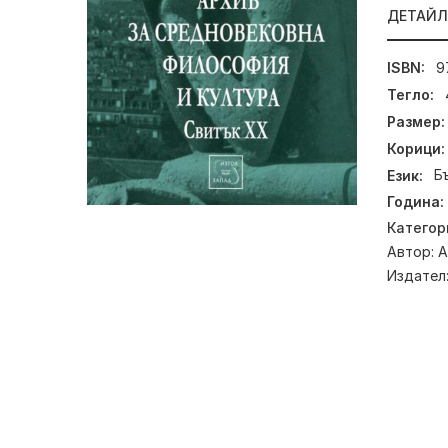
ДЕТАЙ
ISBN:
9
Тегло:
Размер:
Корици:
Език:
Б
Година:
Категор
Автор:
А
Издател