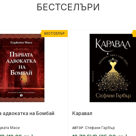
БЕСТСЕЛЪРИ
БЕСТСЕЛЪР
 адвокатка на Бомбай
Каравал
джата Маси
Стефани Гарбър
АВТОР: