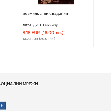
Безмилостни създания
Бриджъ
негова
Дж. Т. Гайсингер
Д
АВТОР:
АВТОР:
8.18 EUR (16.00 лв.)
7.32 E
10.23 EUR (20.01 лв.)
9.15 EUR 
СОЦИАЛНИ МРЕЖИ