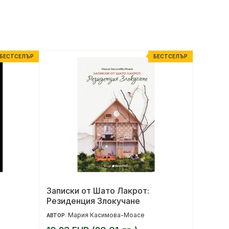
БЕСТСЕЛЪР
БЕСТСЕЛЪР
Записки от Шато Лакрот:
Бабо, 
Резиденция Злокучане
Мария Касимова-Моасе
И
АВТОР:
АВТОР: