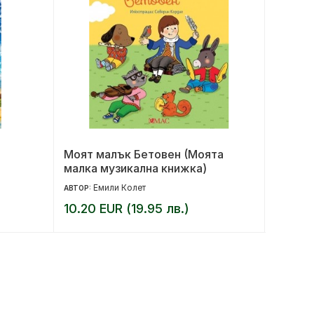
Моят малък Бетовен (Моята
За ког
малка музикална книжка)
Емили Колет
Ър
АВТОР:
АВТОР:
10.20 EUR (19.95 лв.)
16.00 