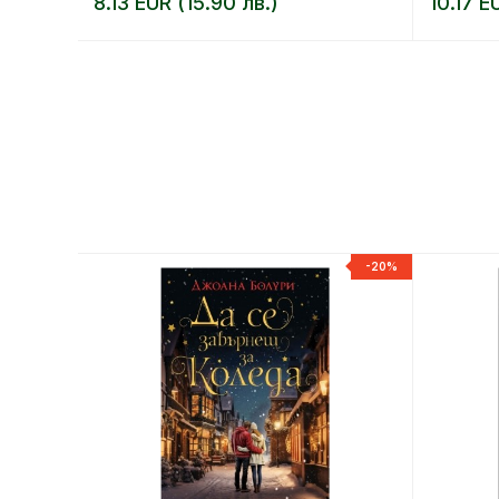
8.13 EUR (15.90 лв.)
10.17 E
-20%
-20%