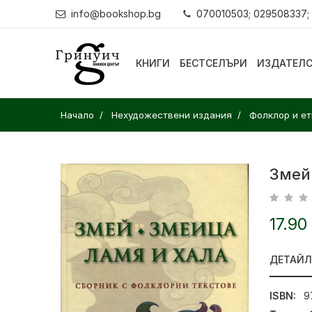
info@bookshop.bg
070010503; 029508337;
КНИГИ
БЕСТСЕЛЪРИ
ИЗДАТЕЛ
Начало
Нехудожествени издания
Фолклор и е
Змей
17.90
ДЕТАЙ
ISBN:
9