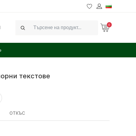
0
Ч
Search
е
лорни текстове
ОТКЪС