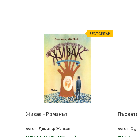
ЕСТСЕЛЪР
БЕСТСЕЛЪР
Живак - Романът
Първата
Димитър Живков
Су
АВТОР:
АВТОР: