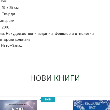
1160
19 x 25 см
Твърди
ългарски
2016
ии:
Нехудожествени издания
,
Фолклор и етнология
вторски колектив
:
Изток-Запад
НОВИ
КНИГИ
НОВ