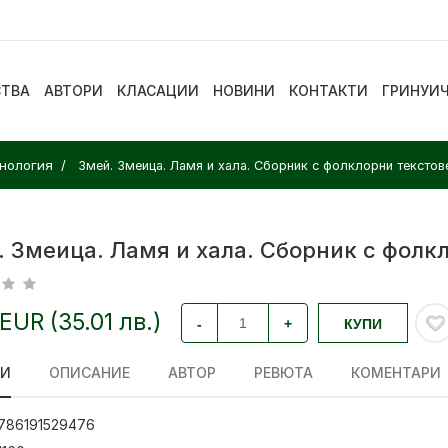
СТВА
АВТОРИ
КЛАСАЦИИ
НОВИНИ
КОНТАКТИ
ГРИНУИ
тнология
Змей. Змеица. Ламя и хала. Сборник с фолклорни текстов
. Змеица. Ламя и хала. Сборник с фолк
 EUR (35.01 лв.)
-
+
КУПИ
ЛИ
ОПИСАНИЕ
АВТОР
РЕВЮТА
КОМЕНТАРИ
786191529476