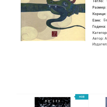
Тегло:
Размер:
Корици:
Език:
Б
Година:
Категор
Автор:
А
Издател
НОВ
НОВ