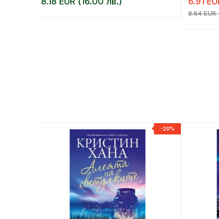
8.18 EUR (16.00 лв.)
6.91 EU
8.64 EUR (
-20%
-20%