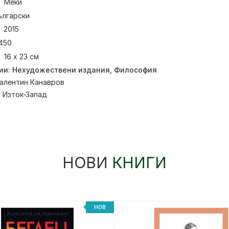
Меки
ългарски
2015
450
16 x 23 см
ии:
Нехудожествени издания
,
Философия
алентин Канавров
:
Изток-Запад
НОВИ
КНИГИ
НОВ