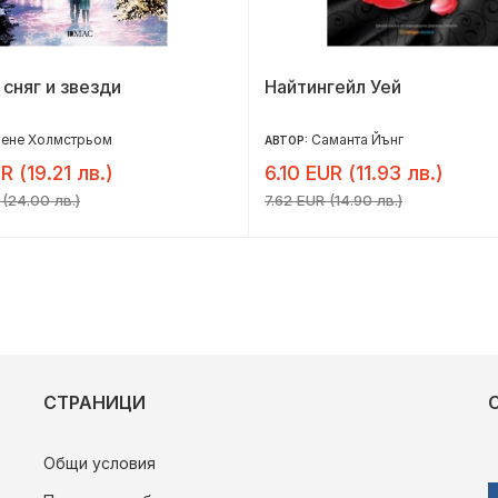
 сняг и звезди
Найтингейл Уей
лене Холмстрьом
Саманта Йънг
АВТОР:
R (19.21 лв.)
6.10 EUR (11.93 лв.)
 (24.00 лв.)
7.62 EUR (14.90 лв.)
СТРАНИЦИ
Общи условия