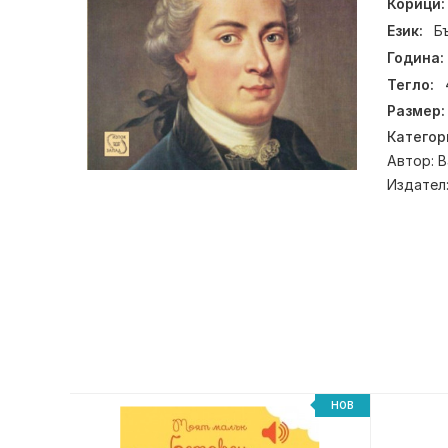
Корици:
Език:
Б
Година:
Тегло:
Размер:
Категор
Автор:
В
Издател
-20%
НОВ