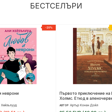
БЕСТСЕЛЪРИ
-20%
и неврони
Първото приключение на
Холмс. Етюд в аленочерв
 Хейзълууд
Артър Конан Дойл
АВТОР: