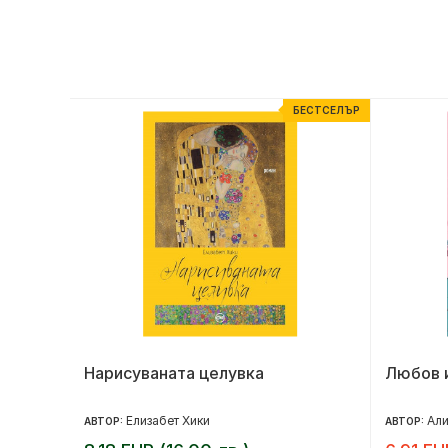
ЕСТСЕЛЪР
БЕСТСЕЛЪР
Нарисуваната целувка
Любов 
Елизабет Хики
Али
АВТОР:
АВТОР: