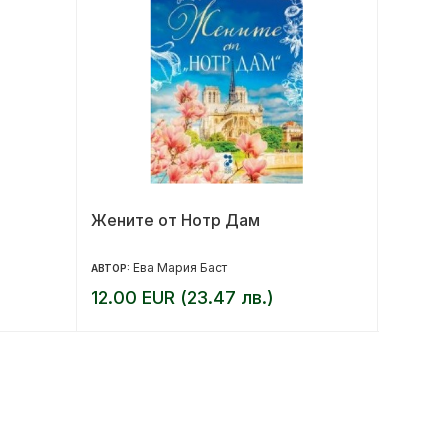
Жените от Нотр Дам
Дифере
психич
Ева Мария Баст
Ге
АВТОР:
АВТОР:
12.00 EUR (23.47 лв.)
25.00 