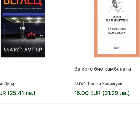
За кого бие камбаната
кс Лутър
Ърнест Хемингуей
АВТОР:
UR (25.41 лв.)
16.00 EUR (31.29 лв.)