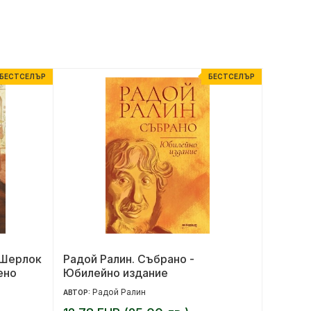
БЕСТСЕЛЪР
БЕСТСЕЛЪР
 Шерлок
Радой Ралин. Събрано -
Феята 
ено
Юбилейно издание
Радой Ралин
Ка
АВТОР:
АВТОР: