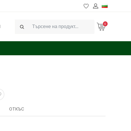
0
Ч
Search
ОТКЪС