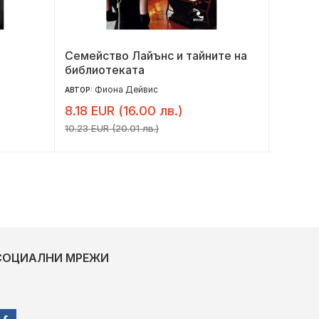
Семейство Лайънс и тайните на
Дива р
библиотеката
Фиона Дейвис
Сю
АВТОР:
АВТОР:
8.18 EUR (16.00 лв.)
6.10 E
10.23 EUR (20.01 лв.)
7.62 EUR 
СОЦИАЛНИ МРЕЖИ