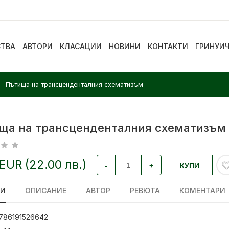
СТВА
АВТОРИ
КЛАСАЦИИ
НОВИНИ
КОНТАКТИ
ГРИНУИ
Пътища на трансценденталния схематизъм
ща на трансценденталния схематизъм
 EUR (22.00 лв.)
-
+
КУПИ
ЛИ
ОПИСАНИЕ
АВТОР
РЕВЮТА
КОМЕНТАРИ
786191526642