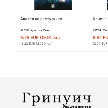
Алеята на светулките
Канела,
Кристин Хана
Хе
АВТОР:
АВТОР:
9.78 EUR (19.13 лв.)
9.82 EU
12.22 EUR (23.90 лв.)
12.27 EUR