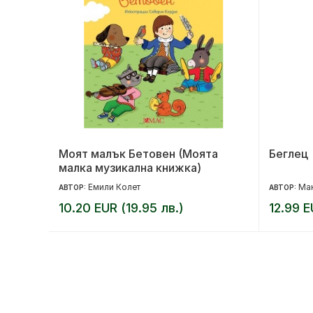
Моят малък Бетовен (Моята
Беглец
малка музикална книжка)
Емили Колет
Ма
АВТОР:
АВТОР:
10.20 EUR (19.95 лв.)
12.99 E