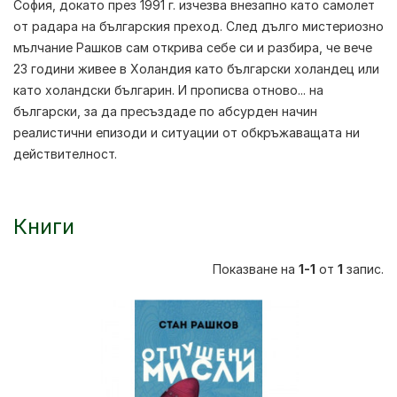
София, докато през 1991 г. изчезва внезапно като самолет
от радара на българския преход. След дълго мистериозно
мълчание Рашков сам открива себе си и разбира, че вече
23 години живее в Холандия като български холандец или
като холандски българин. И прописва отново... на
български, за да пресъздаде по абсурден начин
реалистични епизоди и ситуации от обкръжаващата ни
действителност.
Книги
Показване на
1-1
от
1
запис.