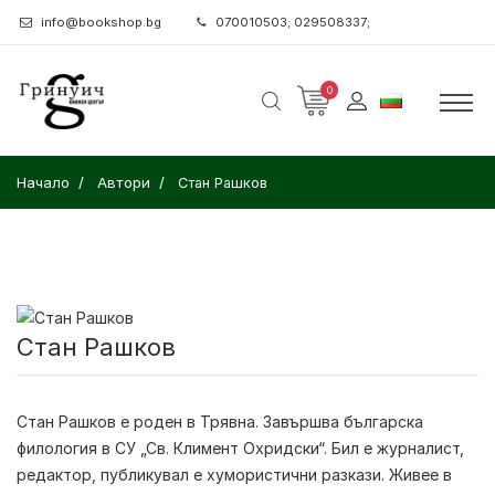
info@bookshop.bg
070010503; 029508337;
0
Начало
Автори
Стан Рашков
Стан Рашков
Стан Рашков
е роден в Трявна. Завършва българска
филология в СУ „Св. Климент Охридски“. Бил е журналист,
редактор, публикувал е хумористични разкази. Живее в