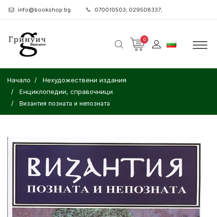
info@bookshop.bg
070010503; 029508337;
0
Начало
Нехудожествени издания
Енциклопедии, справочници
Византия позната и непозната