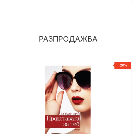
РАЗПРОДАЖБА
%
-20%