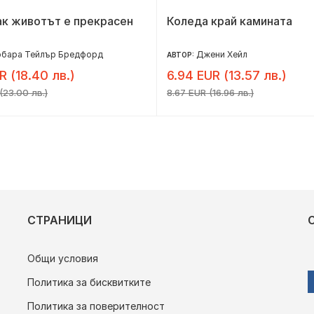
ак животът е прекрасен
Коледа край камината
рбара Тейлър Бредфорд
Джени Хейл
АВТОР:
R (18.40 лв.)
6.94 EUR (13.57 лв.)
(23.00 лв.)
8.67 EUR (16.96 лв.)
СТРАНИЦИ
Общи условия
Политика за бисквитките
Политика за поверителност