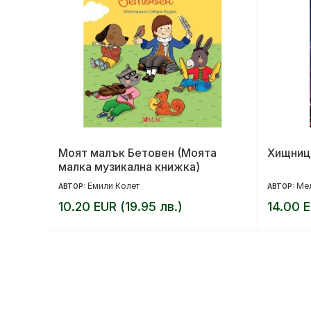
но
Моят малък Бетовен (Моята
Хищниц
малка музикална книжка)
Емили Колет
Мел
АВТОР:
АВТОР:
10.20 EUR (19.95 лв.)
14.00 E