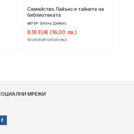
Семейство Лайънс и тайните на
Тайнат
библиотеката
Лавен
Фиона Дейвис
Е
АВТОР:
АВТОР:
8.18 EUR (16.00 лв.)
6.95 E
10.23 EUR (20.01 лв.)
8.69 EUR 
СОЦИАЛНИ МРЕЖИ