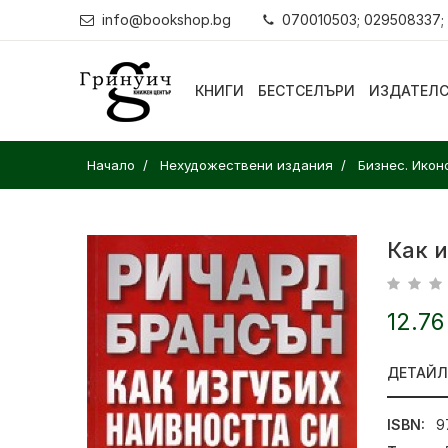
info@bookshop.bg
070010503; 029508337;
КНИГИ
БЕСТСЕЛЪРИ
ИЗДАТЕЛ
Начало
Нехудожествени издания
Бизнес. Икон
Как и
12.76
ДЕТАЙ
ISBN:
9