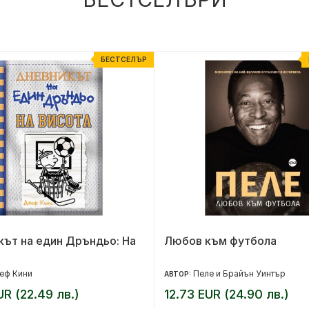
БЕСТСЕЛЪР
ът на един Дръндьо: На
Любов към футбола
еф Кини
Пеле и Брайън Уинтър
АВТОР:
UR (22.49 лв.)
12.73 EUR (24.90 лв.)