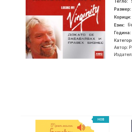
Тегло:
Размер:
Корици:
Език:
Б
Година:
Категор
Автор:
Р
Издател
НОВ
НОВ