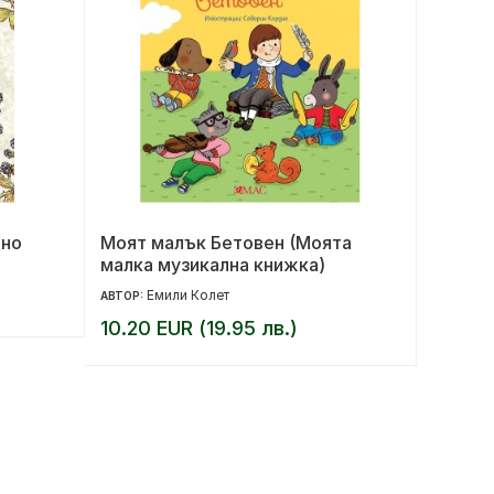
лно
Моят малък Бетовен (Моята
Хищни
малка музикална книжка)
Емили Колет
Ме
АВТОР:
АВТОР:
10.20 EUR (19.95 лв.)
14.00 