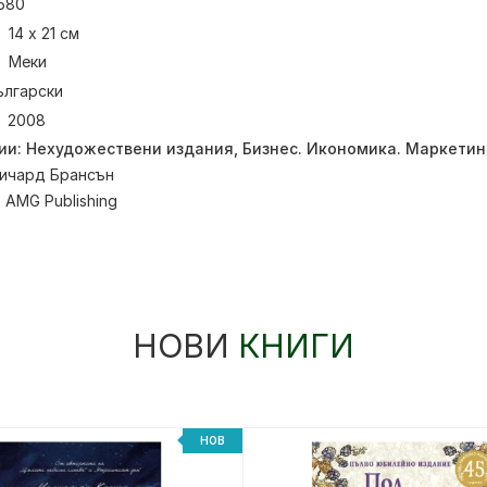
580
14 х 21 см
Меки
ългарски
2008
ии:
Нехудожествени издания
,
Бизнес. Икономика. Маркетин
ичард Брансън
:
AMG Publishing
НОВИ
КНИГИ
НОВ