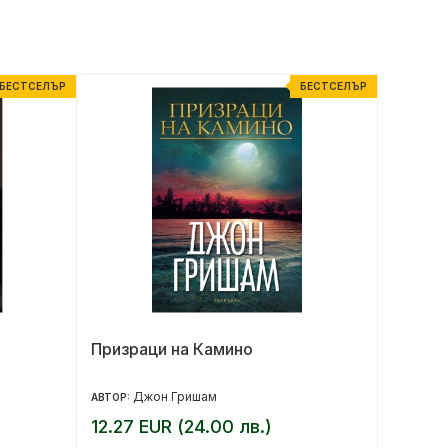
БЕСТСЕЛЪР
БЕСТСЕЛЪР
Призраци на Камино
По-къ
Джон Гришам
Ст
АВТОР:
АВТОР:
12.27 EUR (24.00 лв.)
9.20 E