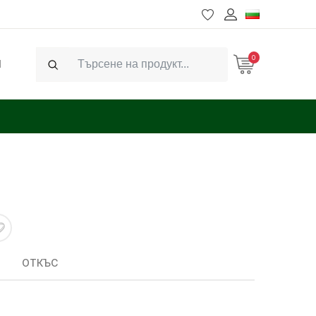
0
Ч
Search
ОТКЪС