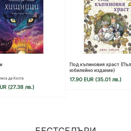
и
Под къпиновия храст (Пъ
юбилейно издание)
иса да Коста
17.90 EUR (35.01 лв.)
UR (27.38 лв.)
БЕСТСЕЛЪРИ