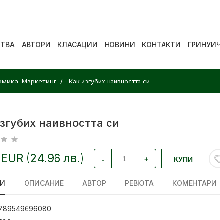
СТВА
АВТОРИ
КЛАСАЦИИ
НОВИНИ
КОНТАКТИ
ГРИНУИ
омика. Маркетинг
Как изгубих наивността си
згубих наивността си
 EUR (24.96 лв.)
-
+
КУПИ
ЛИ
ОПИСАНИЕ
АВТОР
РЕВЮТА
КОМЕНТАРИ
789549696080