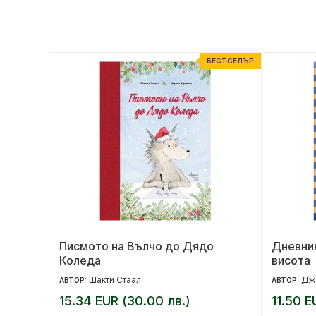
ЕСТСЕЛЪР
БЕСТСЕЛЪР
Писмото на Вълчо до Дядо
Дневник
Коледа
висота
Шакти Стаал
Дж
АВТОР:
АВТОР:
15.34 EUR (30.00 лв.)
11.50 E