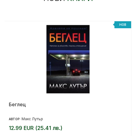
%
НОВ
Беглец
Макс Лутър
АВТОР:
12.99 EUR (25.41 лв.)