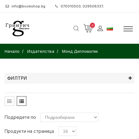
info@bookshop.bg
070010503; 029508337;
0
Начало
Издателства
Монд Дипломатик
ФИЛТРИ
Подредете по
Продукти на страница