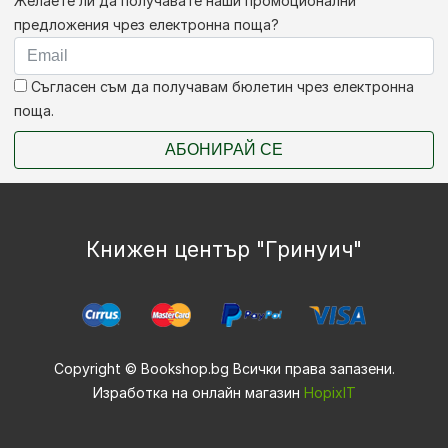
Желаете ли да получавате наши промоционални
предложения чрез електронна поща?
Съгласен съм да получавам бюлетин чрез електронна
поща.
АБОНИРАЙ СЕ
Книжен център "Гринуич"
Copyright © Bookshop.bg Всички права запазени.
Изработка на онлайн магазин
HopixIT