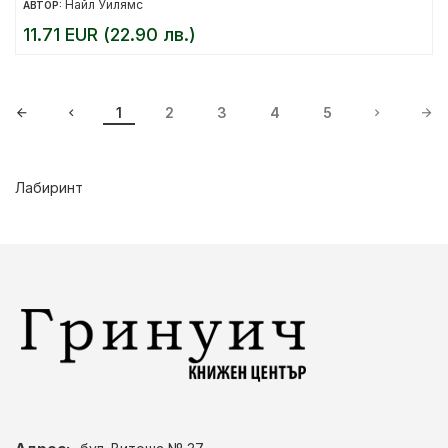
Найл Уилямс
АВТОР:
11.71 EUR (22.90 лв.)
1
2
3
4
5
Лабиринт