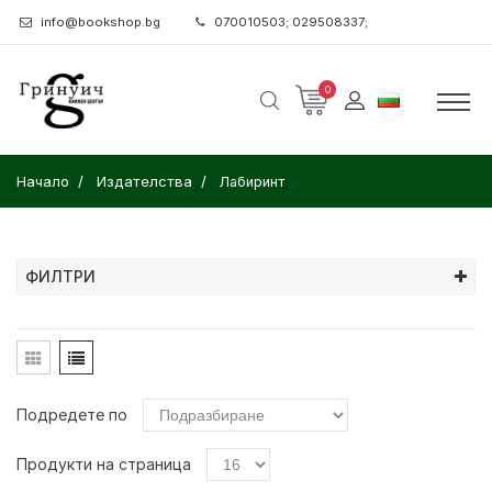
info@bookshop.bg
070010503; 029508337;
0
Начало
Издателства
Лабиринт
ФИЛТРИ
Подредете по
Продукти на страница