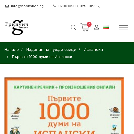
info@bookshop.bg
070010503; 029508337;
0
Начало
Издания на чужди езици
Испански
Първите 1000 думи на Испански