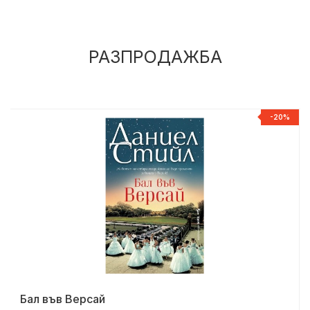
РАЗПРОДАЖБА
%
-20%
Бал във Версай