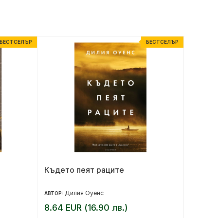
БЕСТСЕЛЪР
БЕСТСЕЛЪР
Където пеят раците
Аз, ве
Дилия Оуенс
Д
АВТОР:
АВТОР:
8.64 EUR (16.90 лв.)
11.24 