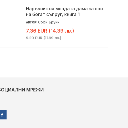
Наръчник на младата дама за лов
Тайнат
на богат съпруг, книга 1
Софи Ъруин
Е
АВТОР:
АВТОР:
7.36 EUR (14.39 лв.)
9.41 E
9.20 EUR (17.99 лв.)
11.76 EU
СОЦИАЛНИ МРЕЖИ