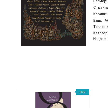
Размер:
Страниц
Корици:
Език:
А
Тегло:
Категор
Издател
НОВ
НОВ