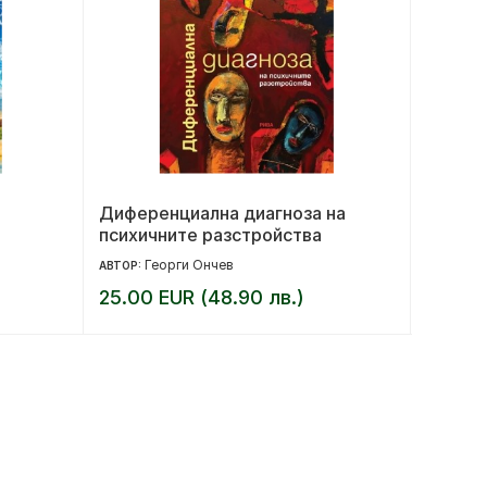
Диференциална диагноза на
Беглец
психичните разстройства
Георги Ончев
М
АВТОР:
АВТОР:
25.00 EUR (48.90 лв.)
12.99 