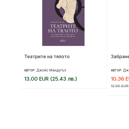
Театрите на тялото
Забран
Джойс Макдугъл
Дж
АВТОР:
АВТОР:
13.00 EUR (25.43 лв.)
10.36 E
12.95 EUR 