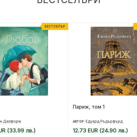
БЕСТСЕЛЪР
Париж, том 1
ен Делфорж
Едуард Ръдърфърд
АВТОР:
UR (33.99 лв.)
12.73 EUR (24.90 лв.)