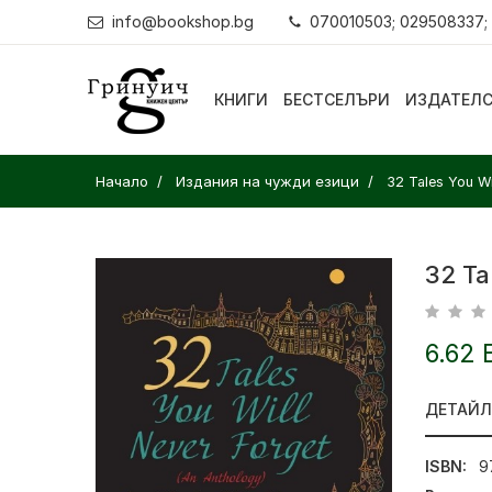
info@bookshop.bg
070010503; 029508337;
КНИГИ
БЕСТСЕЛЪРИ
ИЗДАТЕЛ
Начало
Издания на чужди езици
32 Tales You Wi
32 Ta
6.62 
ДЕТАЙ
ISBN:
9