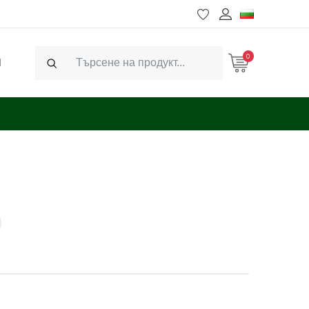
0
Ч
Search