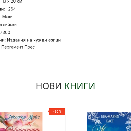
13 х 20 см
и:
264
Меки
нглийски
0.300
ии:
Издания на чужди езици
:
Пергамент Прес
НОВИ
КНИГИ
-20%