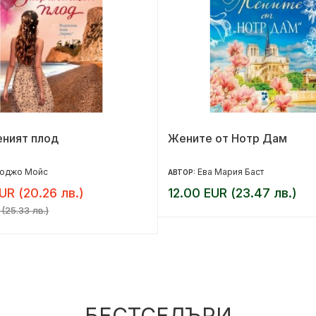
еният плод
Жените от Нотр Дам
оджо Мойс
Ева Мария Баст
АВТОР:
UR (20.26 лв.)
12.00 EUR (23.47 лв.)
(25.33 лв.)
БЕСТСЕЛЪРИ