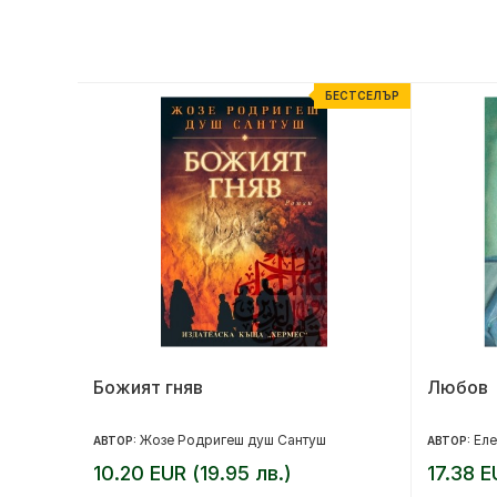
ЕСТСЕЛЪР
БЕСТСЕЛЪР
Божият гняв
Любов
Жозе Родригеш душ Сантуш
Ел
АВТОР:
АВТОР:
10.20 EUR (19.95 лв.)
17.38 E