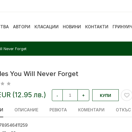
СТВА
АВТОРИ
КЛАСАЦИИ
НОВИНИ
КОНТАКТИ
ГРИНУИ
ll Never Forget
les You Will Never Forget
EUR (12.95 лв.)
-
+
КУПИ
ЛИ
ОПИСАНИЕ
РЕВЮТА
КОМЕНТАРИ
ОТКЪС
789546411259