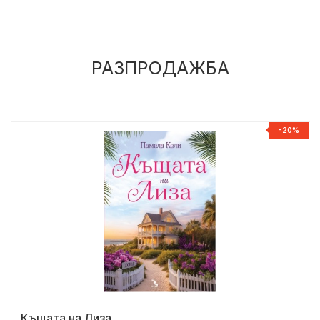
РАЗПРОДАЖБА
%
-20%
Къщата на Лиза