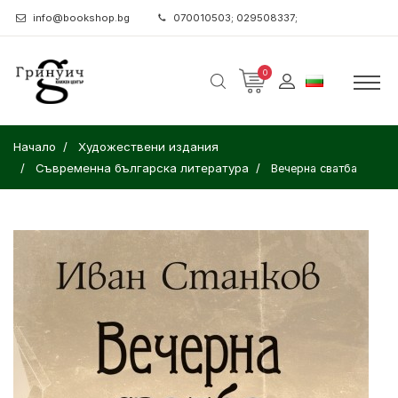
info@bookshop.bg
070010503; 029508337;
0
Начало
Художествени издания
Съвременна българска литература
Вечерна сватба