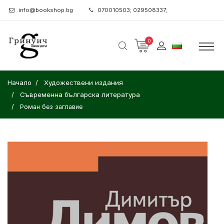
info@bookshop.bg
070010503; 029508337;
0
Начало
Художествени издания
Съвременна българска литература
Роман без заглавие