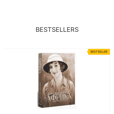
BESTSELLERS
R
BESTSELLER