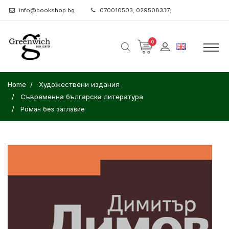
info@bookshop.bg
070010503; 029508337;
0
Home
Художествени издания
Съвременна българска литература
Роман без заглавие