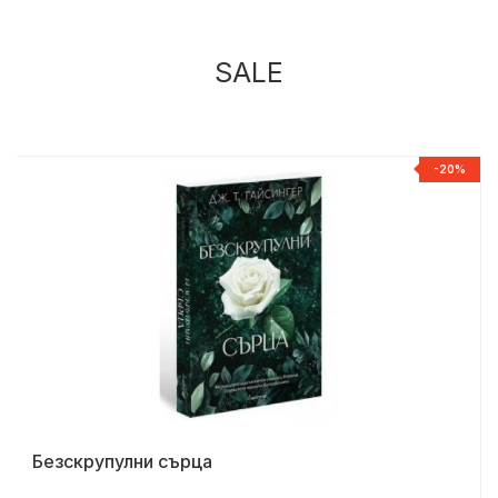
SALE
%
-20%
Безскрупулни сърца