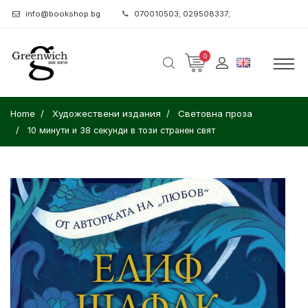
info@bookshop.bg
070010503; 029508337;
0
Home
Художествени издания
Световна проза
10 минути и 38 секунди в този странен свят