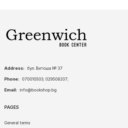
Address:
бул. Витоша № 37
Phone:
070010503; 029508337;
Email:
info@bookshop.bg
PAGES
General terms