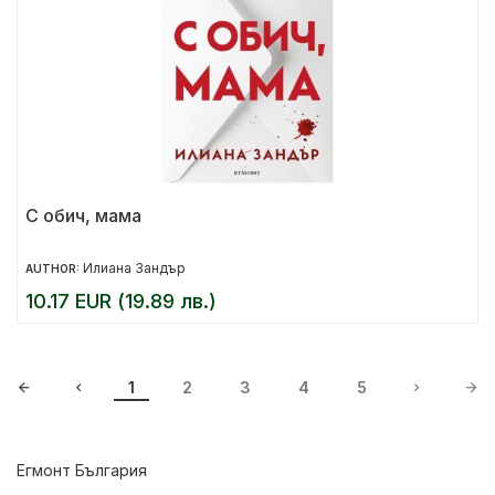
С обич, мама
Илиана Зандър
AUTHOR:
10.17 EUR (19.89 лв.)
1
2
3
4
5
Егмонт България