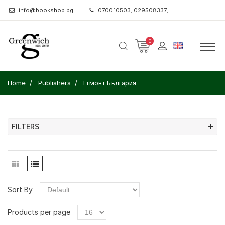
info@bookshop.bg
070010503; 029508337;
0
Home
Publishers
Егмонт България
FILTERS
Sort By
Products per page