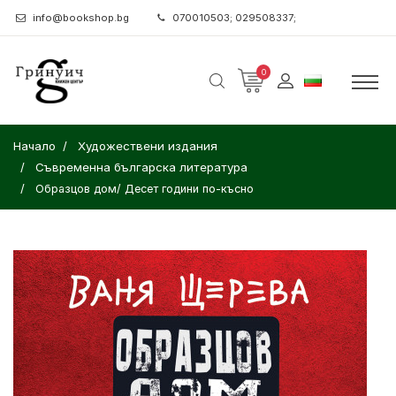
info@bookshop.bg
070010503; 029508337;
0
Начало
Художествени издания
Съвременна българска литература
Образцов дом/ Десет години по-късно