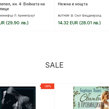
пепел, кн. 4: Войната на
Нежна е нощта
лици
женифър Л. Арментраут
Ф. Скот Фицджералд
AUTHOR:
UR (29.90 лв.)
14.32 EUR (28.01 лв.)
SALE
-20%