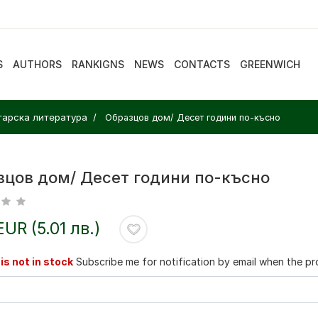
S
AUTHORS
RANKIGNS
NEWS
CONTACTS
GREENWICH
арска литература
Образцов дом/ Десет години по-късно
зцов дом/ Десет години по-късно
EUR (5.01 лв.)
is not in stock
Subscribe me for notification by email when the pro