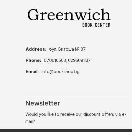
Address:
бул. Витоша № 37
Phone:
070010503; 029508337;
Email:
info@bookshop.bg
Newsletter
Would you like to receive our discount offers via e-
mail?