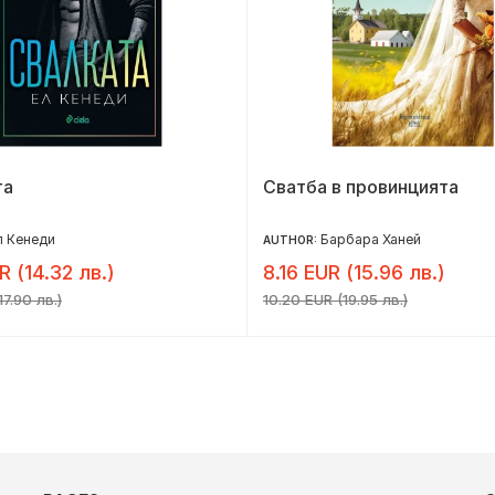
та
Сватба в провинцията
л Кенеди
Барбара Ханей
AUTHOR:
R (14.32 лв.)
8.16 EUR (15.96 лв.)
17.90 лв.)
10.20 EUR (19.95 лв.)