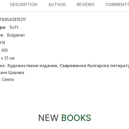
DESCRIPTION
AUTHOR
REVIEWS
COMMENT
789542815211
pe:
Soft
e:
Bulgarian
014
410
 х 21 см
ies:
Художествени издания
,
Съвременна българска литерат
Ваня Щерева
:
Сиела
NEW
BOOKS