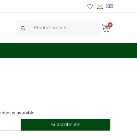
0
Search
duct is available
Subscribe me