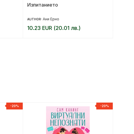
Изпитанието
Испанс
Ани Ерно
5.11 E
AUTHOR:
10.23 EUR (20.01 лв.)
-20%
-20%