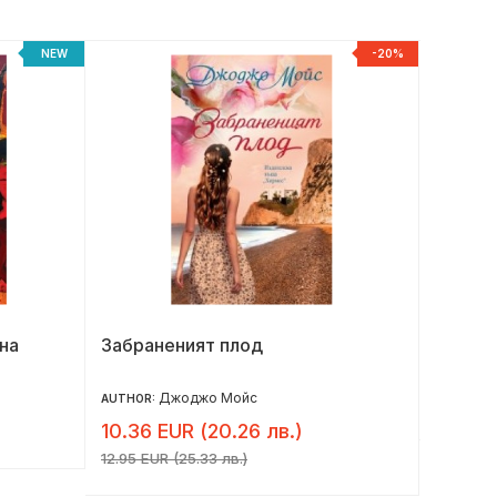
NEW
-20%
на
Забраненият плод
Под къ
юбилей
Джоджо Мойс
17.90 
AUTHOR:
10.36 EUR (20.26 лв.)
12.95 EUR (25.33 лв.)