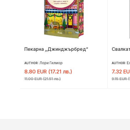
Пекарна „Джинджърбред“
Свалка
Лори Гилмор
Е
AUTHOR:
AUTHOR:
8.80 EUR (17.21 лв.)
7.32 EU
11.00 EUR (21.51 лв.)
9.15 EUR (