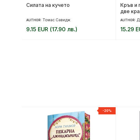
Силата на кучето
Кръв и 
две кра
Томас Савидж
Д
AUTHOR:
AUTHOR:
9.15 EUR (17.90 лв.)
15.29 E
-20%
-20%