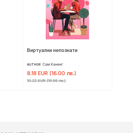
Виртуални непознати
Здраве
Сам Канинг
AUTHOR:
AUTHOR:
8.18 EUR (16.00 лв.)
8.98 E
10.22 EUR (19.99 лв.)
11.22 EUR