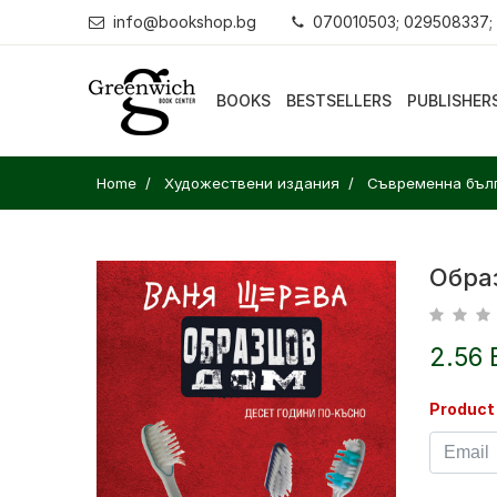
info@bookshop.bg
070010503; 029508337;
BOOKS
BESTSELLERS
PUBLISHER
Home
Художествени издания
Съвременна бълг
Обра
2.56 
Product 