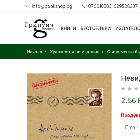
info@bookshop.bg
070010503; 029508337;
КНИГИ
БЕСТСЕЛЪРИ
ИЗДАТЕЛ
Начало
Художествени издания
Съвременна бъ
Неви
2.56 
Продукт