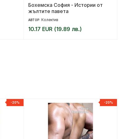
Бохемска София - Истории от
Истори
жълтите павета
изобра
Колектив
Ки
АВТОР:
АВТОР:
10.17 EUR (19.89 лв.)
44.99 
-20%
-20%