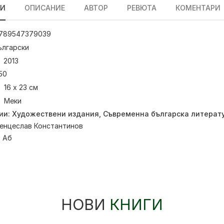
ЛИ
ОПИСАНИЕ
АВТОР
РЕВЮТА
КОМЕНТАРИ
789547379039
ългарски
2013
50
16 х 23 см
Меки
ии:
Художествени издания
,
Съвременна българска литерат
енцеслав Константинов
:
Аб
НОВИ
КНИГИ