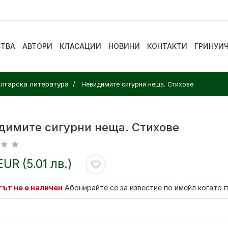
СТВА
АВТОРИ
КЛАСАЦИИ
НОВИНИ
КОНТАКТИ
ГРИНУИ
лгарска литература
Невидимите сигурни неща. Стихове
димите сигурни неща. Стихове
EUR (5.01 лв.)
ът не е наличен
Абонирайте се за известие по имейл когато 