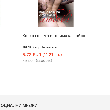
Колко голяма е голямата любов
Езерот
Явор Веселинов
Хо
АВТОР:
АВТОР:
5.73 EUR (11.21 лв.)
7.32 E
7.16 EUR (14.00 лв.)
9.15 EUR 
СОЦИАЛНИ МРЕЖИ