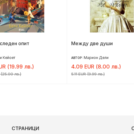
следен опит
Между две души
и Кейоет
Марион Дели
АВТОР:
UR (19.99 лв.)
4.09 EUR (8.00 лв.)
 (25.00 лв.)
5.11 EUR (9.99 лв.)
СТРАНИЦИ