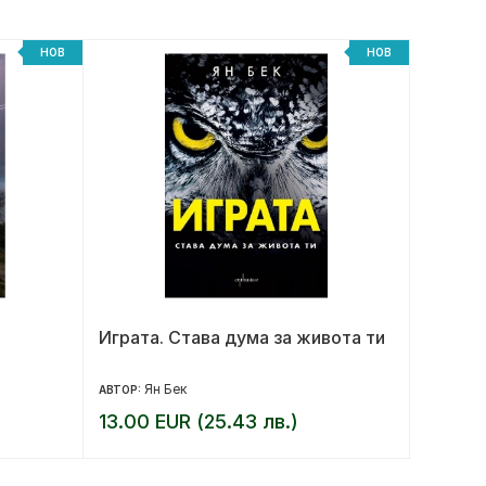
НОВ
НОВ
Играта. Става дума за живота ти
Моят м
малка 
Ян Бек
Ем
АВТОР:
АВТОР:
13.00 EUR (25.43 лв.)
10.20 