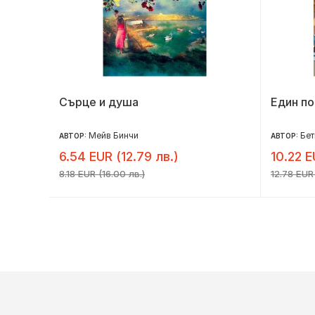
Сърце и душа
Един по
Мейв Бинчи
Бет
АВТОР:
АВТОР:
6.54 EUR (12.79 лв.)
10.22 E
8.18 EUR (16.00 лв.)
12.78 EUR