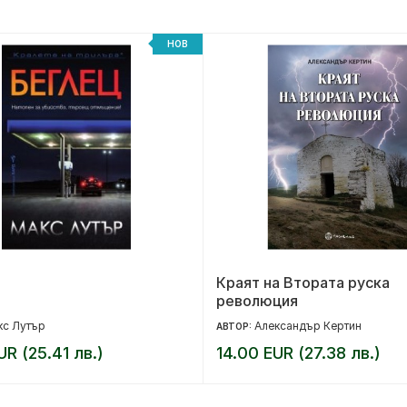
НОВ
Краят на Втората руска
революция
кс Лутър
Александър Кертин
АВТОР:
UR (25.41 лв.)
14.00 EUR (27.38 лв.)