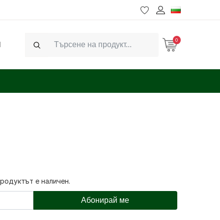
0
Ч
Search
продуктът е наличен.
Абонирай ме