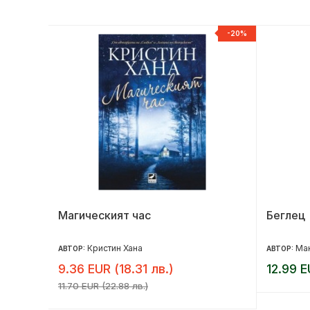
НОВ
-20%
на
Магическият час
Беглец
Кристин Хана
Ма
АВТОР:
АВТОР:
9.36 EUR (18.31 лв.)
12.99 E
11.70 EUR (22.88 лв.)