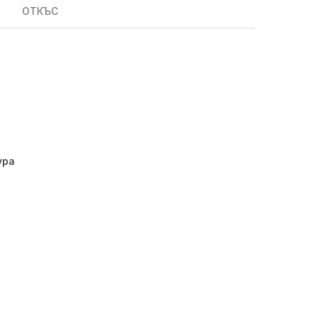
ОТКЪС
ура