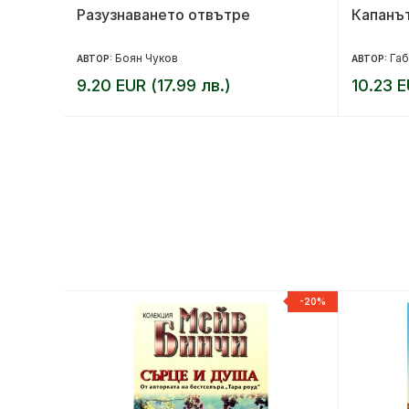
сков
Разузнаването отвътре
Капанът
Боян Чуков
Габ
АВТОР:
АВТОР:
9.20 EUR (17.99 лв.)
10.23 E
-20%
-20%