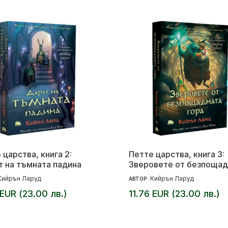
 царства, книга 2:
Петте царства, книга 3:
 на тъмната падина
Зверовете от безпощад
гора
Кийрън Ларуд
Кийрън Ларуд
АВТОР:
 EUR (23.00 лв.)
11.76 EUR (23.00 лв.)