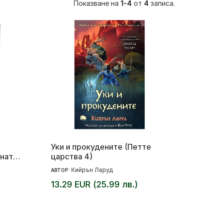
Показване на
1-4
от
4
записа.
Уки и прокудените (Петте
ната
царства 4)
Кийрън Ларуд
АВТОР:
13.29 EUR (25.99 лв.)