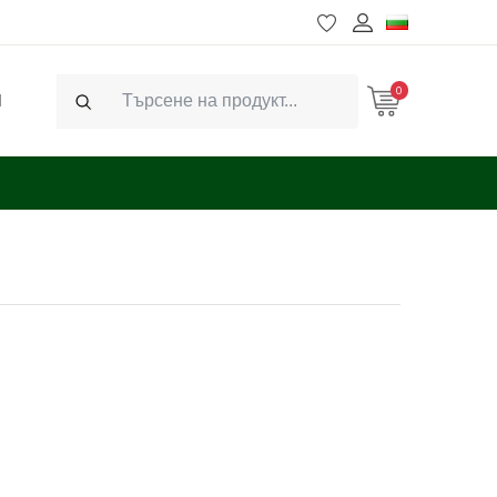
0
Ч
Search