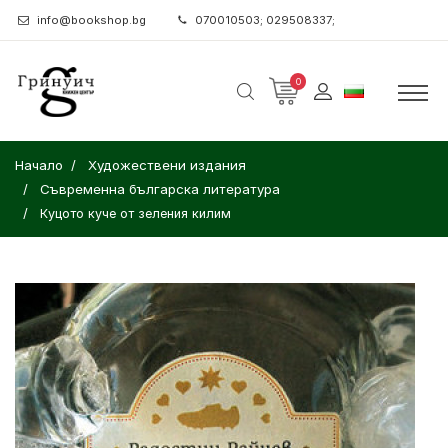
info@bookshop.bg
070010503; 029508337;
0
Начало
Художествени издания
Съвременна българска литература
Куцото куче от зеления килим