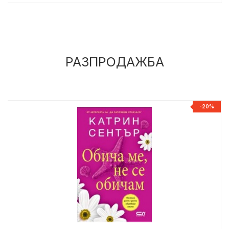
РАЗПРОДАЖБА
%
-20%