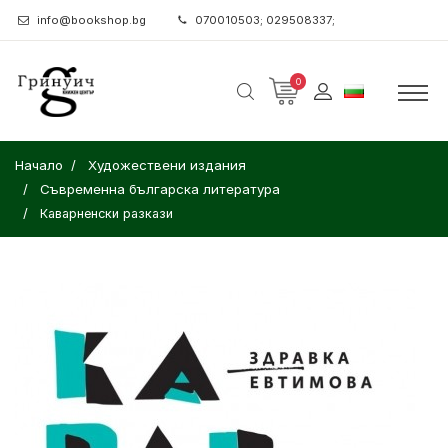
info@bookshop.bg
070010503; 029508337;
0
Начало
Художествени издания
Съвременна българска литература
Каварненски разкази