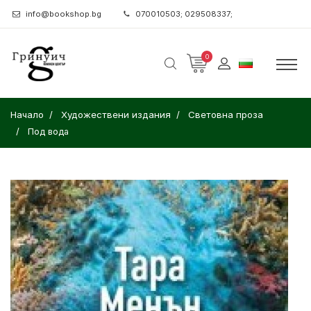
info@bookshop.bg
070010503; 029508337;
0
Начало
Художествени издания
Световна проза
Под вода