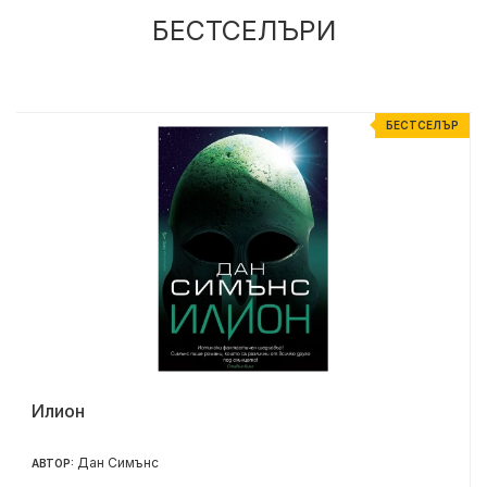
БЕСТСЕЛЪРИ
Р
БЕСТСЕЛЪР
Илион
Дан Симънс
АВТОР: