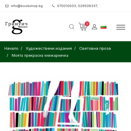
info@bookshop.bg
070010503; 029508337;
0
Начало
Художествени издания
Световна проза
Моята прекрасна книжарничка