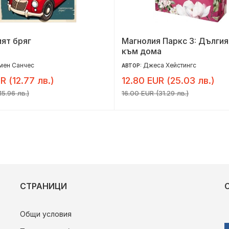
ят бряг
Магнолия Паркс 3: Дългия
към дома
мен Санчес
Джеса Хейстингс
АВТОР:
R (12.77 лв.)
12.80 EUR (25.03 лв.)
15.96 лв.)
16.00 EUR (31.29 лв.)
СТРАНИЦИ
Общи условия