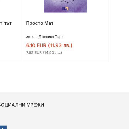
т път
Просто Мат
Тетра
Джесика Парк
Н
АВТОР:
АВТОР:
6.10 EUR (11.93 лв.)
5.30 E
7.62 EUR (14.90 лв.)
6.62 EUR 
СОЦИАЛНИ МРЕЖИ