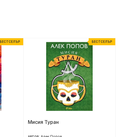
БЕСТСЕЛЪР
БЕСТСЕЛЪР
Мисия Туран
Народъ
Алек Попов
Д
АВТОР:
АВТОР: