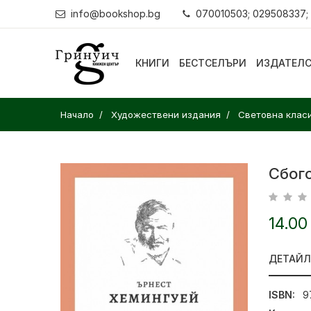
info@bookshop.bg
070010503; 029508337;
КНИГИ
БЕСТСЕЛЪРИ
ИЗДАТЕЛ
Начало
Художествени издания
Световна клас
Сбог
14.00
ДЕТАЙ
ISBN:
9