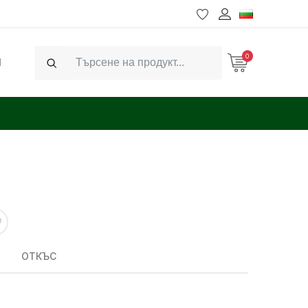
0
Ч
Search
ОТКЪС