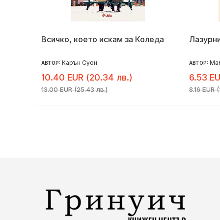
Всичко, което искам за Коледа
Лазурни
Карън Суон
Ма
АВТОР:
АВТОР:
10.40 EUR (20.34 лв.)
6.53 EU
13.00 EUR (25.43 лв.)
8.16 EUR (