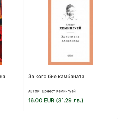
на
За кого бие камбаната
Забран
Ърнест Хемингуей
Д
АВТОР:
АВТОР:
16.00 EUR (31.29 лв.)
10.36 
12.95 EU