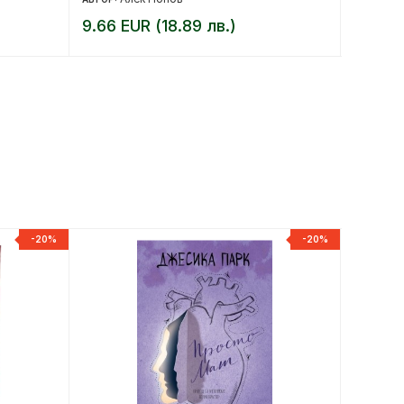
9.66 EUR (18.89 лв.)
9.18 E
-20%
-20%