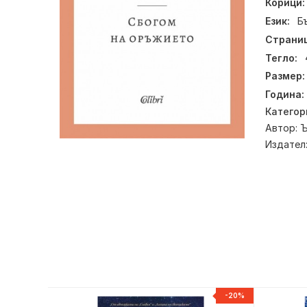
Корици:
Език:
Б
Страниц
Тегло:
Размер:
Година:
Категор
Автор:
Ъ
Издател
НОВ
-20%