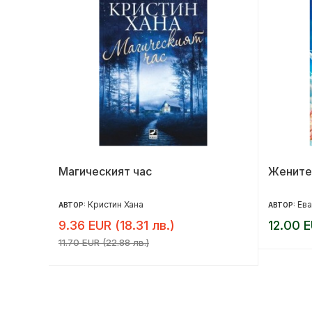
но
Магическият час
Жените
Кристин Хана
Ева
АВТОР:
АВТОР:
9.36 EUR (18.31 лв.)
12.00 E
11.70 EUR (22.88 лв.)