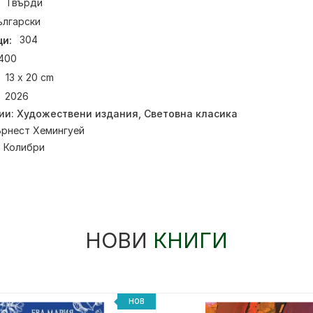
Твърди
ългарски
и:
304
400
13 x 20 cm
2026
ии:
Художествени издания
,
Световна класика
рнест Хемингуей
:
Колибри
НОВИ
КНИГИ
НОВ