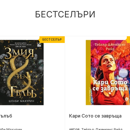
БЕСТСЕЛЪРИ
БЕСТСЕЛЪР
гълъб
Кари Сото се завръща
лби Махурин
Тейлър Дженкинс Рийд
АВТОР: