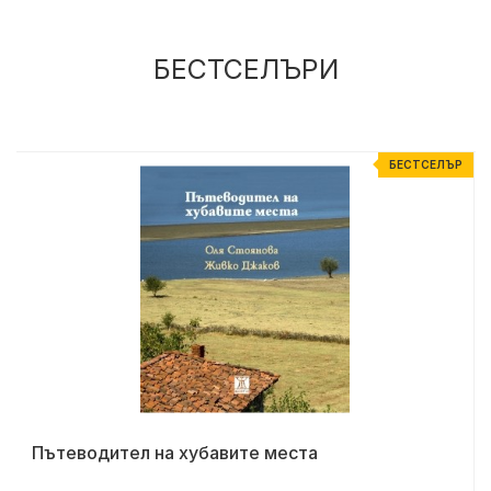
БЕСТСЕЛЪРИ
Р
БЕСТСЕЛЪР
Пътеводител на хубавите места