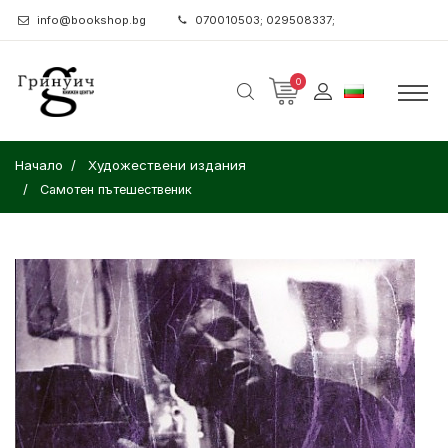
info@bookshop.bg
070010503; 029508337;
0
Начало
Художествени издания
Самотен пътешественик